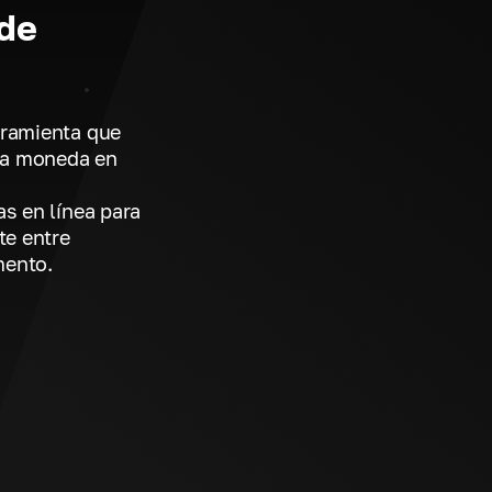
 de
rramienta que
una moneda en
s en línea para
te entre
mento.