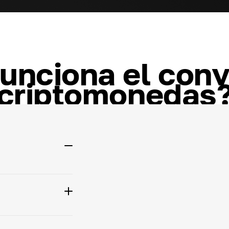
unciona el conv
criptomonedas