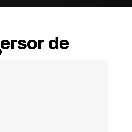
ersor de
?