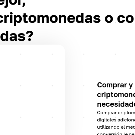
 criptomonedas o c
edas?
Comprar y 
criptomon
necesidade
Comprar criptomo
digitales adicio
utilizando el mé
conversión le pe