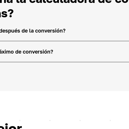
as?
espués de la conversión?
áximo de conversión?
jor,