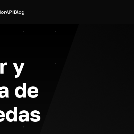
dor
API
Blog
r y
a de
edas