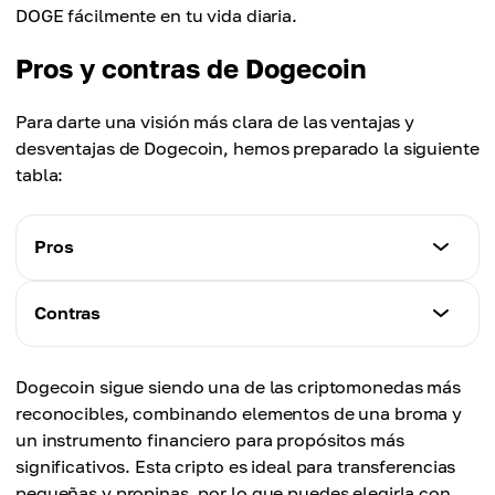
DOGE fácilmente en tu vida diaria.
Pros y contras de Dogecoin
Para darte una visión más clara de las ventajas y
desventajas de Dogecoin, hemos preparado la siguiente
tabla:
Pros
Características
Contras
- Bajas comisiones de transacción (~$0.001).
- Transacciones rápidas (1 minuto por bloque).
Características
- Comunidad activa y amigable.
Dogecoin sigue siendo una de las criptomonedas más
- Suministro ilimitado puede reducir su valor.
- Amplia aceptación como método de pago (Tesla,
reconocibles, combinando elementos de una broma y
- Alta volatilidad.
AMC, Newegg, etc.).
un instrumento financiero para propósitos más
- Casos de uso limitados en comparación con
- Apoyo de figuras de alto perfil como Elon Musk y
significativos. Esta cripto es ideal para transferencias
blockchains más avanzadas.
Snoop Dogg.
pequeñas y propinas, por lo que puedes elegirla con