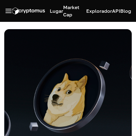
Market
Lugar
Explorador
API
Blog
Cap