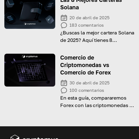
Solana
20 de abril de 2025
183
comentarios
¿Buscas la mejor cartera Solana
de 2025? Aquí tienes 8
opciones destacadas que
ofrecen máxima seguridad y
Comercio de
fiabilidad.
Criptomonedas vs
Comercio de Forex
30 de abril de 2025
100
comentarios
En esta guía, compararemos
Forex con las criptomonedas y
te ayudaremos a elegir entre
los dos.