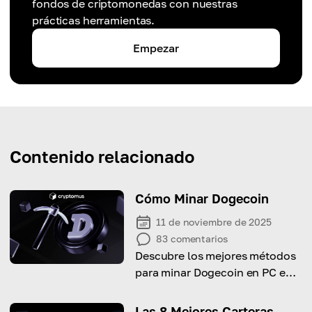
fondos de criptomonedas con nuestras
prácticas herramientas.
Empezar
Contenido relacionado
Cómo Minar Dogecoin
11 de noviembre de 2025
83
comentarios
Descubre los mejores métodos
para minar Dogecoin en PC e
incluso en dispositivos móviles.
¡Maximiza tus ganancias!
Las 8 Mejores Carteras