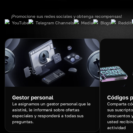
¡Promocione sus redes sociales y obtenga recompensas!
YouTube
Telegram Channels
Media
Blogs
Reddit
Gestor personal
Códigos 
Le asignamos un gestor personal que le
Comparta có
asistirá, le informará sobre ofertas
sus suscript
especiales y responderá a todas sus
descuentos y
preguntas.
usted recibi
actividad