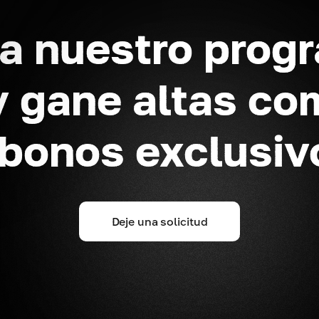
a nuestro prog
y gane altas co
 bonos exclusiv
Deje una solicitud