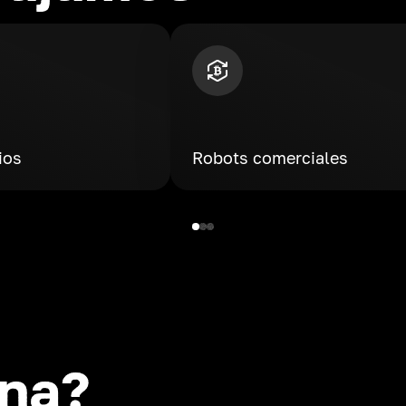
ios
Robots comerciales
na?