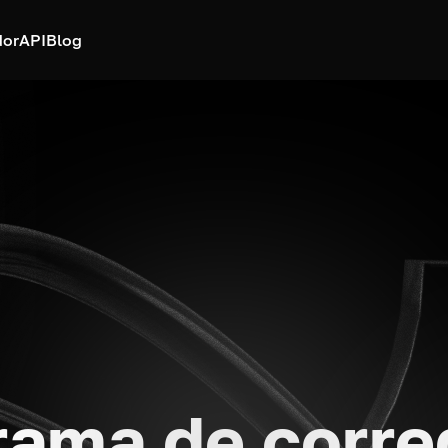
dor
API
Blog
rama de corre