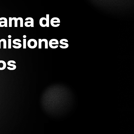
rama de
misiones
os