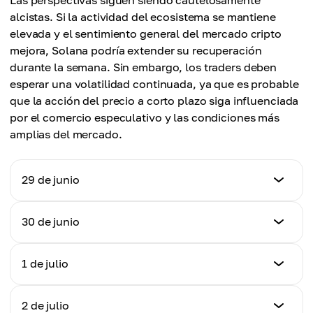
Las perspectivas siguen siendo cautelosamente
alcistas. Si la actividad del ecosistema se mantiene
elevada y el sentimiento general del mercado cripto
mejora, Solana podría extender su recuperación
durante la semana. Sin embargo, los traders deben
esperar una volatilidad continuada, ya que es probable
que la acción del precio a corto plazo siga influenciada
por el comercio especulativo y las condiciones más
amplias del mercado.
29 de junio
Precio
30 de junio
$72.73
Precio
1 de julio
Cambio diario
$73.40
+1.77%
Precio
2 de julio
Cambio diario