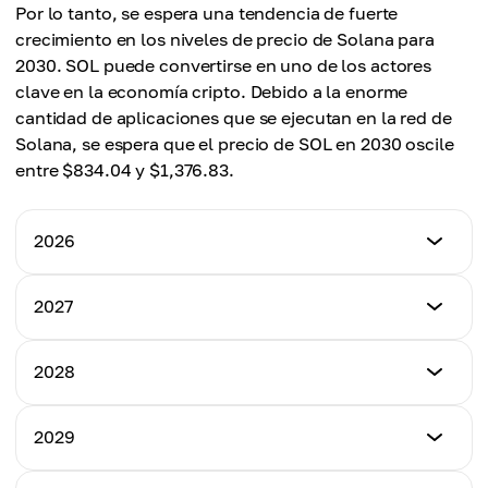
Por lo tanto, se espera una tendencia de fuerte
crecimiento en los niveles de precio de Solana para
2030. SOL puede convertirse en uno de los actores
clave en la economía cripto. Debido a la enorme
cantidad de aplicaciones que se ejecutan en la red de
Solana, se espera que el precio de SOL en 2030 oscile
entre $834.04 y $1,376.83.
2026
Precio Mínimo
2027
$65.90
Precio Mínimo
2028
Precio Máximo
$121.00
$160.00
Precio Mínimo
2029
Precio Máximo
$265.31
Precio Promedio
$310.00