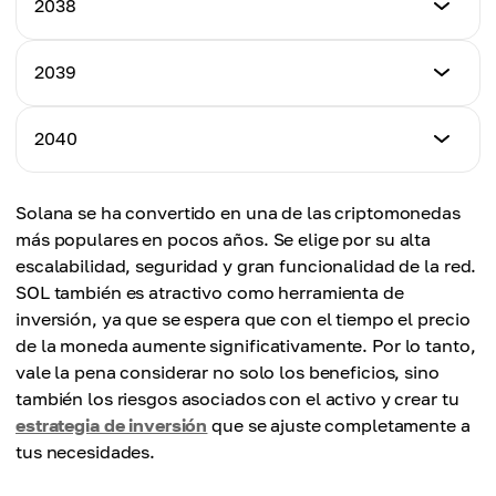
2038
Precio máximo
$11,700.65
Precio medio
$13,976.78
$7,368.76
Precio mínimo
2039
Precio máximo
$14,589.65
Precio medio
$16,673.24
$11,987.76
Precio mínimo
2040
Precio máximo
$16,654.78
Precio medio
$18,300.65
$14,686.94
Precio mínimo
Solana se ha convertido en una de las criptomonedas
Precio máximo
$18,901.98
Precio medio
más populares en pocos años. Se elige por su alta
$20,760.56
$17,045.15
escalabilidad, seguridad y gran funcionalidad de la red.
Precio máximo
SOL también es atractivo como herramienta de
Precio medio
$23,115.87
inversión, ya que se espera que con el tiempo el precio
$19,207.67
de la moneda aumente significativamente. Por lo tanto,
Precio medio
vale la pena considerar no solo los beneficios, sino
$21,508.92
también los riesgos asociados con el activo y crear tu
estrategia de inversión
que se ajuste completamente a
tus necesidades.