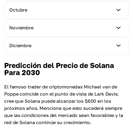
$155.80
$115.20
Precio Mínimo
Octubre
Precio Máximo
$86.10
Precio Promedio
$154.60
$128.70
Precio Mínimo
Noviembre
Precio Máximo
$88.20
Precio Promedio
$153.40
$141.10
Precio Mínimo
Diciembre
Precio Máximo
$90.40
Precio Promedio
$152.30
$140.60
Precio Mínimo
Predicción del Precio de Solana
Precio Máximo
$92.10
Para 2030
Precio Promedio
$151.20
$140.00
Precio Máximo
El famoso trader de criptomonedas Michael van de
Precio Promedio
$150.80
Poppe coincide con el punto de vista de Lark Davis;
$139.40
cree que Solana puede alcanzar los $600 en los
Precio Promedio
próximos años. Menciona que esto sucederá siempre
$139.00
que las condiciones del mercado sean favorables y la
red de Solana continúe su crecimiento.