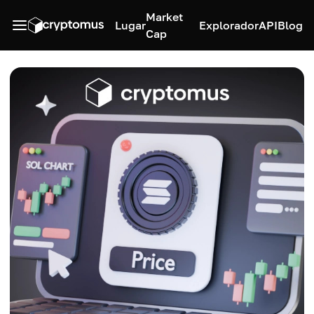
Market
Lugar
Explorador
API
Blog
Cap