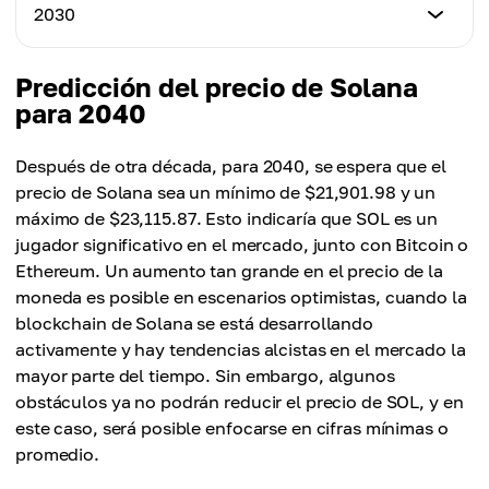
$141.00
Precio Mínimo
2030
Precio Máximo
$455.22
Precio Promedio
$623.20
$270.00
Precio Mínimo
Predicción del precio de Solana
Precio Máximo
$634.04
para 2040
Precio Promedio
$917.95
$515.25
Precio Máximo
Después de otra década, para 2040, se espera que el
Precio Promedio
$1,376.83
precio de Solana sea un mínimo de $21,901.98 y un
$774.45
máximo de $23,115.87. Esto indicaría que SOL es un
Precio Promedio
jugador significativo en el mercado, junto con Bitcoin o
$1,001.95
Ethereum. Un aumento tan grande en el precio de la
moneda es posible en escenarios optimistas, cuando la
blockchain de Solana se está desarrollando
activamente y hay tendencias alcistas en el mercado la
mayor parte del tiempo. Sin embargo, algunos
obstáculos ya no podrán reducir el precio de SOL, y en
este caso, será posible enfocarse en cifras mínimas o
promedio.