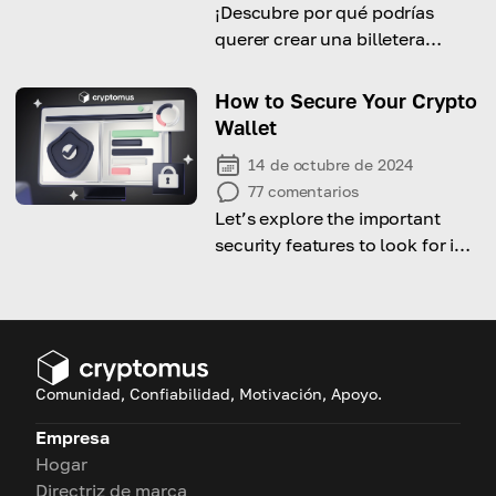
¡Descubre por qué podrías
querer crear una billetera
Arbitrum y cómo hacerlo
rápidamente!
How to Secure Your Crypto
Wallet
14 de octubre de 2024
77
comentarios
Let’s explore the important
security features to look for in a
cryptocurrency wallet and how
to keep it secure!
Comunidad, Confiabilidad, Motivación, Apoyo.
Empresa
Hogar
Directriz de marca