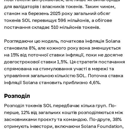
для валідаторів і власників токенів. Таким чином,
станом на березень 2025 року загальний обсяг
токенів SOL перевищує 596 мільйонів, а обігове
постачання складає 510 мільйонів токенів.
Розглядаючи цю модель, початкова інфляція Solana
становила 8%, але кожного року вона зменшується
на 15% від поточної ставки інфляції, поки не досягне
довгострокової ставки 1,5%. Ця стратегія постачання
спрямована на стимулювання участі в мережі та
управління загальною кількістю SOL. Поточна ставка
інфляції Solana становить приблизно 4,6%.
Розподіл
Розподіл токенів SOL передбачає кілька груп. По-
перше, 12% від загальних коштів розподіляються між
засновниками проєкту та командою. По-друге, 38%
отримують інвестори, включаючи Solana Foundation,