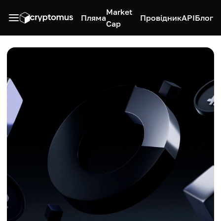
Market
Пляма
Провідник
API
Блог
Cap