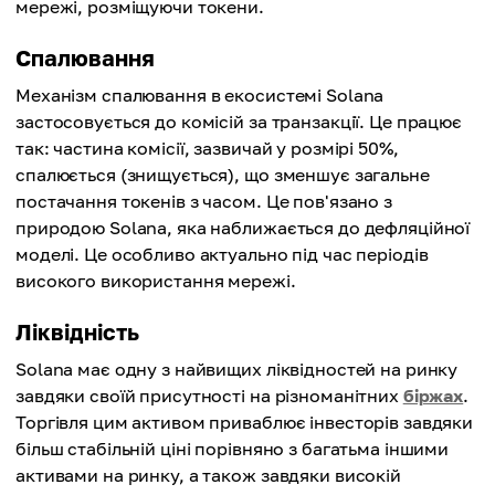
мережі, розміщуючи токени.
Спалювання
Механізм спалювання в екосистемі Solana
застосовується до комісій за транзакції. Це працює
так: частина комісії, зазвичай у розмірі 50%,
спалюється (знищується), що зменшує загальне
постачання токенів з часом. Це пов'язано з
природою Solana, яка наближається до дефляційної
моделі. Це особливо актуально під час періодів
високого використання мережі.
Ліквідність
Solana має одну з найвищих ліквідностей на ринку
завдяки своїй присутності на різноманітних
біржах
.
Торгівля цим активом приваблює інвесторів завдяки
більш стабільній ціні порівняно з багатьма іншими
активами на ринку, а також завдяки високій