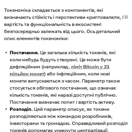
Токеноміка складається з компонентів, які
визначають стійкість і перспективи криптовалюти, і її
вартість та функціональність в екосистемі
безпосередньо залежать від цього. Ось детальний
опис елементів токеноміки:
Постачання.
Це загальна кількість токенів, які
коли-небудь будуть створені. Це може бути
дефляційним (наприклад,
ліміт Bitcoin у 21
мільйон монет
) або інфляційним, коли нові
монети випускаються з часом. Параметр також
стосується обігового постачання, що означає
кількість токенів, які наразі доступні публічно.
Постачання визначає попит і вартість активу.
Розподіл.
Цей параметр описує, як токени
розподіляються між командою розробників,
інвесторами та громадою. Справедливий розподіл
токенів допомагає уникнути централізації.