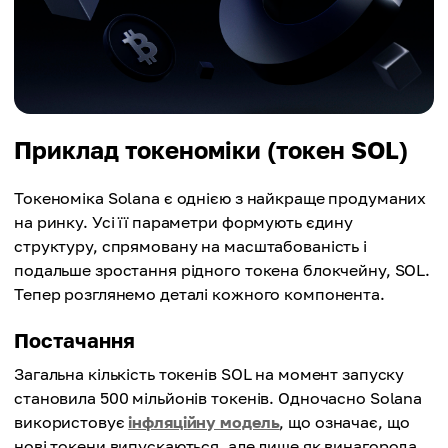
Приклад токеноміки (токен SOL)
Токеноміка Solana є однією з найкраще продуманих
на ринку. Усі її параметри формують єдину
структуру, спрямовану на масштабованість і
подальше зростання рідного токена блокчейну, SOL.
Тепер розглянемо деталі кожного компонента.
Постачання
Загальна кількість токенів SOL на момент запуску
становила 500 мільйонів токенів. Одночасно Solana
використовує
інфляційну модель
, що означає, що
нові токени випускаються, але лише як винагорода