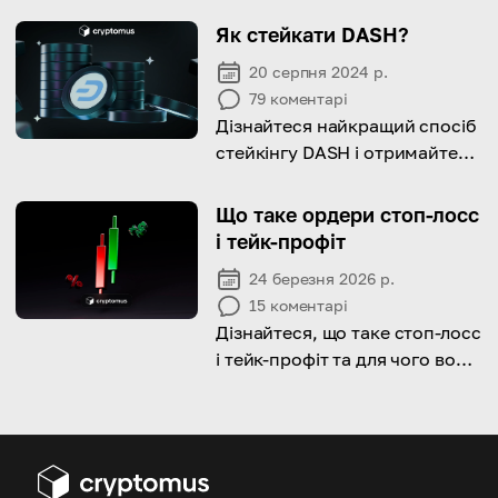
криптовалют
Як стейкати DASH?
20 серпня 2024 р.
79
коментарі
Дізнайтеся найкращий спосіб
стейкінгу DASH і отримайте
кілька порад для максимізації
ваших доходів!
Що таке ордери стоп-лосс
і тейк-профіт
24 березня 2026 р.
15
коментарі
Дізнайтеся, що таке стоп-лосс
і тейк-профіт та для чого вони
використовуються.