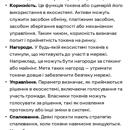
Корисність.
Це функція токена або сценарій його
використання в екосистемі. Активи можуть
служити засобом обміну, платіжним засобом,
засобом зберігання вартості або механізмом
управління. Таким чином, корисність визначає
попит і прийнятність токена на ринку.
Нагороди.
У будь-якій екосистемі токенів є
стимули, що мотивують до участі в мережі.
Наприклад, це можуть бути нагороди за стекинг
або майнінг. Мета таких нагород — утримати
токени довше і забезпечити безпеку мережі.
Управління.
Параметр визначає, як приймаються
рішення в екосистемі, включаючи голосування та
участь громади. Власники токенів можуть
голосувати за рішення, такі як оновлення
протоколу або інші зміни в системі.
Спалювання.
Деякі проєкти мають стратегію
спалювання, коли токени навмисне знищуються.