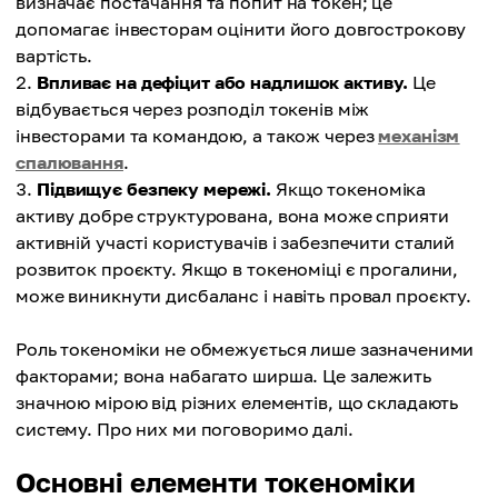
визначає постачання та попит на токен; це
допомагає інвесторам оцінити його довгострокову
вартість.
Впливає на дефіцит або надлишок активу.
Це
відбувається через розподіл токенів між
інвесторами та командою, а також через
механізм
спалювання
.
Підвищує безпеку мережі.
Якщо токеноміка
активу добре структурована, вона може сприяти
активній участі користувачів і забезпечити сталий
розвиток проєкту. Якщо в токеноміці є прогалини,
може виникнути дисбаланс і навіть провал проєкту.
Роль токеноміки не обмежується лише зазначеними
факторами; вона набагато ширша. Це залежить
значною мірою від різних елементів, що складають
систему. Про них ми поговоримо далі.
Основні елементи токеноміки