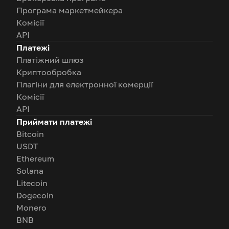
Програма маркетмейкера
Комісії
API
Платежі
Платіжний шлюз
Криптообробка
Плагіни для електронної комерції
Комісії
API
Приймати платежі
Bitcoin
USDT
Ethereum
Solana
Litecoin
Dogecoin
Monero
BNB