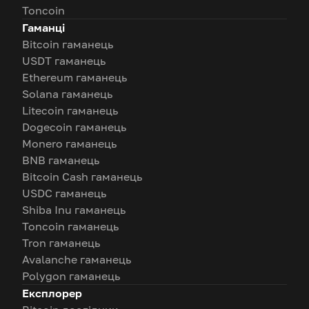
Toncoin
Гаманці
Bitcoin гаманець
USDT гаманець
Ethereum гаманець
Solana гаманець
Litecoin гаманець
Dogecoin гаманець
Monero гаманець
BNB гаманець
Bitcoin Cash гаманець
USDC гаманець
Shiba Inu гаманець
Toncoin гаманець
Tron гаманець
Avalanche гаманець
Polygon гаманець
Експлорер