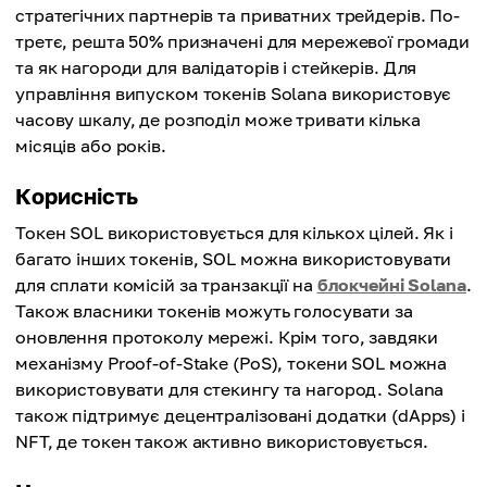
стратегічних партнерів та приватних трейдерів. По-
третє, решта 50% призначені для мережевої громади
та як нагороди для валідаторів і стейкерів. Для
управління випуском токенів Solana використовує
часову шкалу, де розподіл може тривати кілька
місяців або років.
Корисність
Токен SOL використовується для кількох цілей. Як і
багато інших токенів, SOL можна використовувати
для сплати комісій за транзакції на
блокчейні Solana
.
Також власники токенів можуть голосувати за
оновлення протоколу мережі. Крім того, завдяки
механізму Proof-of-Stake (PoS), токени SOL можна
використовувати для стекингу та нагород. Solana
також підтримує децентралізовані додатки (dApps) і
NFT, де токен також активно використовується.