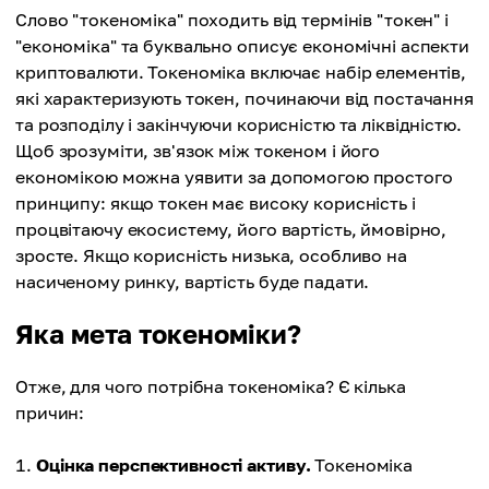
Слово "токеноміка" походить від термінів "токен" і
"економіка" та буквально описує економічні аспекти
криптовалюти. Токеноміка включає набір елементів,
які характеризують токен, починаючи від постачання
та розподілу і закінчуючи корисністю та ліквідністю.
Щоб зрозуміти, зв'язок між токеном і його
економікою можна уявити за допомогою простого
принципу: якщо токен має високу корисність і
процвітаючу екосистему, його вартість, ймовірно,
зросте. Якщо корисність низька, особливо на
насиченому ринку, вартість буде падати.
Яка мета токеноміки?
Отже, для чого потрібна токеноміка? Є кілька
причин:
Оцінка перспективності активу.
Токеноміка