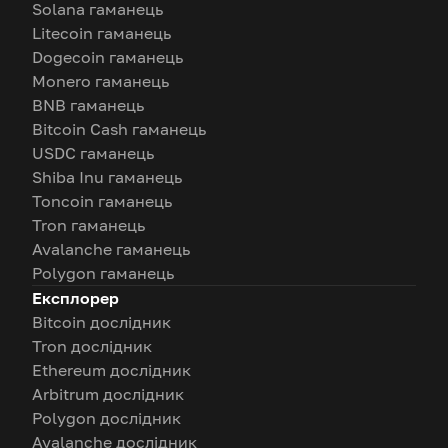
Solana гаманець
Litecoin гаманець
Dogecoin гаманець
Monero гаманець
BNB гаманець
Bitcoin Cash гаманець
USDC гаманець
Shiba Inu гаманець
Toncoin гаманець
Tron гаманець
Avalanche гаманець
Polygon гаманець
Експлорер
Bitcoin дослідник
Tron дослідник
Ethereum дослідник
Arbitrum дослідник
Polygon дослідник
Avalanche дослідник