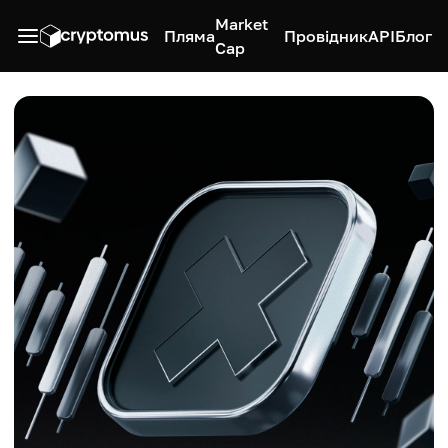
Market
Пляма
Провідник
API
Блог
Cap