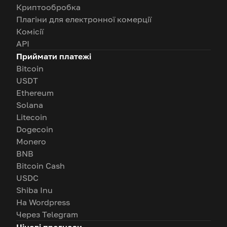
Криптообробка
Плагіни для електронної комерції
Комісії
API
Приймати платежі
Bitcoin
USDT
Ethereum
Solana
Litecoin
Dogecoin
Monero
BNB
Bitcoin Cash
USDC
Shiba Inu
На Wordpress
Через Telegram
Цінові прогнози