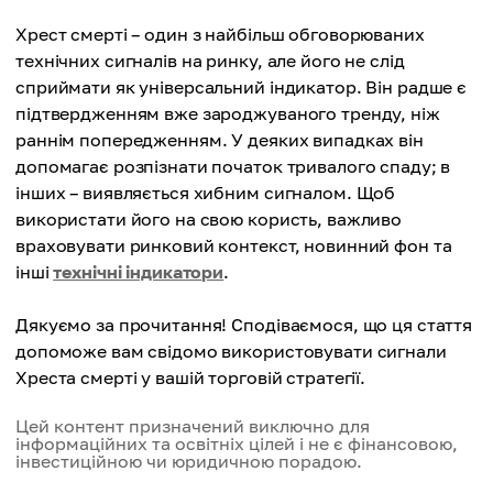
потенційне відновлення
Золотий Хрест
Хрест смерті – один з найбільш обговорюваних
Визначення можливостей для купівлі
технічних сигналів на ринку, але його не слід
Хрест Смерті
сприймати як універсальний індикатор. Він радше є
Після висхідного тренду, сигналізуючи про
Хрест Смерті
підтвердженням вже зароджуваного тренду, ніж
можливий розворот
Визначення моменту продажу або уникнення
раннім попередженням. У деяких випадках він
довгих позицій
допомагає розпізнати початок тривалого спаду; в
інших – виявляється хибним сигналом. Щоб
використати його на свою користь, важливо
враховувати ринковий контекст, новинний фон та
інші
технічні індикатори
.
Дякуємо за прочитання! Сподіваємося, що ця стаття
допоможе вам свідомо використовувати сигнали
Хреста смерті у вашій торговій стратегії.
Цей контент призначений виключно для
інформаційних та освітніх цілей і не є фінансовою,
інвестиційною чи юридичною порадою.