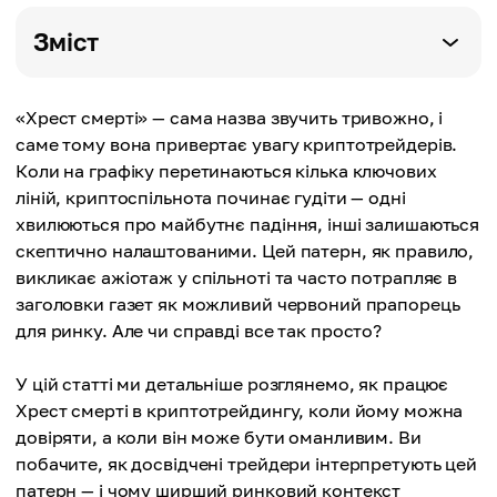
Зміст
«Хрест смерті» — сама назва звучить тривожно, і
саме тому вона привертає увагу криптотрейдерів.
Коли на графіку перетинаються кілька ключових
ліній, криптоспільнота починає гудіти — одні
хвилюються про майбутнє падіння, інші залишаються
скептично налаштованими. Цей патерн, як правило,
викликає ажіотаж у спільноті та часто потрапляє в
заголовки газет як можливий червоний прапорець
для ринку. Але чи справді все так просто?
У цій статті ми детальніше розглянемо, як працює
Хрест смерті в криптотрейдингу, коли йому можна
довіряти, а коли він може бути оманливим. Ви
побачите, як досвідчені трейдери інтерпретують цей
патерн — і чому ширший ринковий контекст