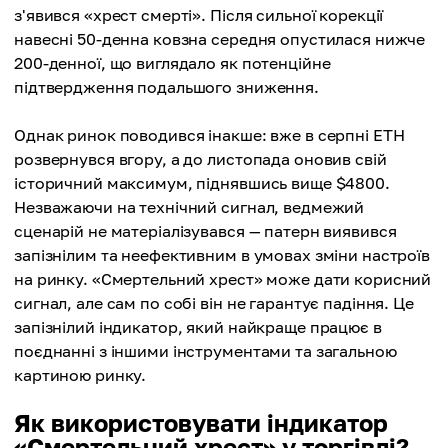
з'явився «хрест смерті». Після сильної корекції
навесні 50-денна ковзна середня опустилася нижче
200-денної, що виглядало як потенційне
підтвердження подальшого зниження.
Однак ринок поводився інакше: вже в серпні ETH
розвернувся вгору, а до листопада оновив свій
історичний максимум, піднявшись вище $4800.
Незважаючи на технічний сигнал, ведмежий
сценарій не матеріалізувався — патерн виявився
запізнілим та неефективним в умовах зміни настроїв
на ринку. «Смертельний хрест» може дати корисний
сигнал, але сам по собі він не гарантує падіння. Це
запізнілий індикатор, який найкраще працює в
поєднанні з іншими інструментами та загальною
картиною ринку.
Як використовувати індикатор
«Смертельний хрест» у торгівлі?