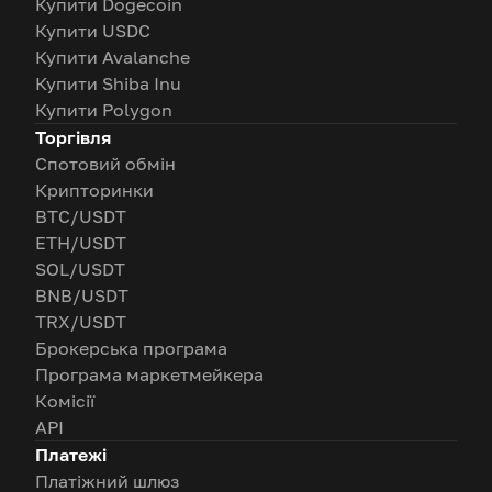
Купити Dogecoin
Купити USDC
Купити Avalanche
Купити Shiba Inu
Купити Polygon
Торгівля
Спотовий обмін
Крипторинки
BTC/USDT
ETH/USDT
SOL/USDT
BNB/USDT
TRX/USDT
Брокерська програма
Програма маркетмейкера
Комісії
API
Платежі
Платіжний шлюз