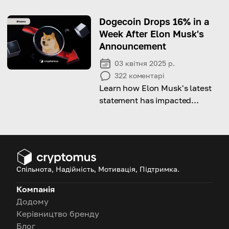
вибрати провайдера
гаманців.
Dogecoin Drops 16% in a
Week After Elon Musk's
Announcement
03 квітня 2025 р.
322
коментарі
Learn how Elon Musk's latest
statement has impacted
Dogecoin's price and what’s
next for the meme coin.
Спільнота, Надійність, Мотивація, Підтримка.
Компанія
Додому
Керівництво бренду
Блог