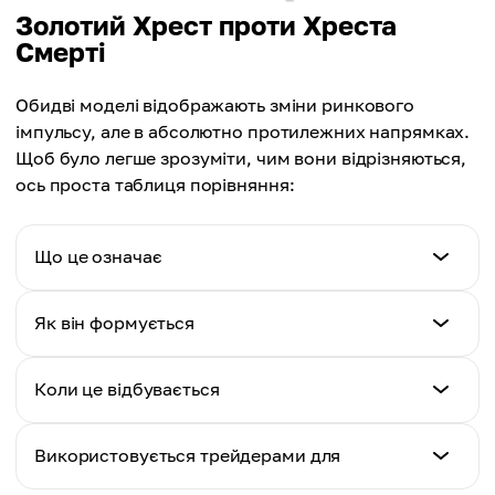
Золотий Хрест проти Хреста
Смерті
Обидві моделі відображають зміни ринкового
імпульсу, але в абсолютно протилежних напрямках.
Щоб було легше зрозуміти, чим вони відрізняються,
ось проста таблиця порівняння:
Що це означає
Золотий Хрест
Як він формується
Бичачий сигнал (ринок може зростати)
Золотий Хрест
Коли це відбувається
Хрест Смерті
50-денна MA перетинає 200-денну MA
Ведмежий сигнал (ринок може падати)
Золотий Хрест
Використовується трейдерами для
Хрест Смерті
Після спадного тренду, демонструючи
50-денна MA перетинає 200-денну MA