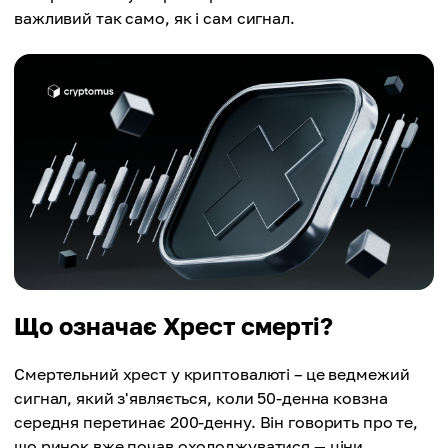
важливий так само, як і сам сигнал.
Що означає Хрест смерті?
Смертельний хрест у криптовалюті – це ведмежий
сигнал, який з'являється, коли 50-денна ковзна
середня перетинає 200-денну. Він говорить про те,
що ринок вже почав охолоджуватися — ціни