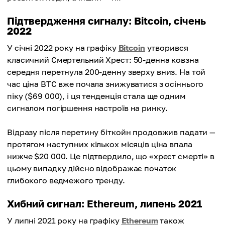
Підтвердження сигналу: Bitcoin, січень
2022
У січні 2022 року на графіку
Bitcoin
утворився
класичний Смертельний Хрест: 50-денна ковзна
середня перетнула 200-денну зверху вниз. На той
час ціна BTC вже почала знижуватися з осіннього
піку ($69 000), і ця тенденція стала ще одним
сигналом погіршення настроїв на ринку.
Відразу після перетину біткойн продовжив падати —
протягом наступних кількох місяців ціна впала
нижче $20 000. Це підтвердило, що «хрест смерті» в
цьому випадку дійсно відображає початок
глибокого ведмежого тренду.
Хибний сигнал: Ethereum, липень 2021
У липні 2021 року на графіку
Ethereum
також