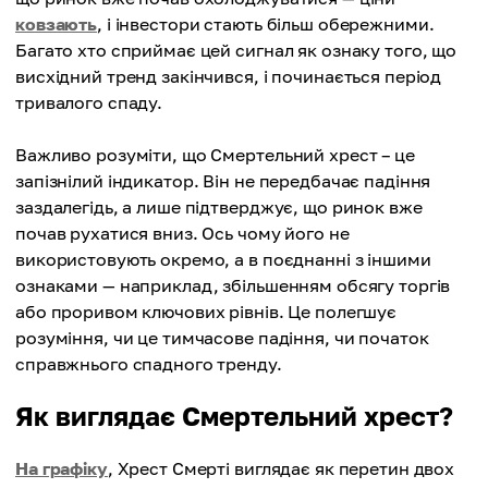
ковзають
, і інвестори стають більш обережними.
Багато хто сприймає цей сигнал як ознаку того, що
висхідний тренд закінчився, і починається період
тривалого спаду.
Важливо розуміти, що Смертельний хрест – це
запізнілий індикатор. Він не передбачає падіння
заздалегідь, а лише підтверджує, що ринок вже
почав рухатися вниз. Ось чому його не
використовують окремо, а в поєднанні з іншими
ознаками — наприклад, збільшенням обсягу торгів
або проривом ключових рівнів. Це полегшує
розуміння, чи це тимчасове падіння, чи початок
справжнього спадного тренду.
Як виглядає Смертельний хрест?
На графіку
, Хрест Смерті виглядає як перетин двох