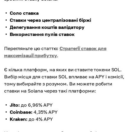
Соло ставка
Ставки через централізовані біржі
Делегування коштів валідатору
Використання пулів ставок
Перегляньте цю статтю:
Стратегії ставок для
максимізації прибутку
.
Є кілька платформ, на яких ви ставите токени SOL.
Вибір місця для ставки SOL впливає на APY і комісії,
тому вибирайте з розумом. Ви можете робити
ставки на Solana через такі платформи:
Jito:
до 6,96% APY
Coinbase:
4,35% APY
Kraken:
до 4% APY