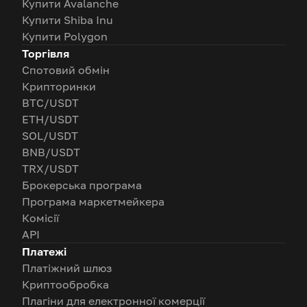
Купити Avalanche
Купити Shiba Inu
Купити Polygon
Торгівля
Спотовий обмін
Крипторинки
BTC/USDT
ETH/USDT
SOL/USDT
BNB/USDT
TRX/USDT
Брокерська програма
Програма маркетмейкера
Комісії
API
Платежі
Платіжний шлюз
Криптообробка
Плагіни для електронної комерції