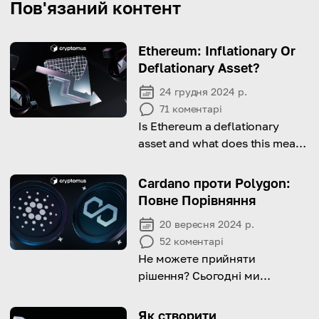
Пов'язаний контент
Ethereum: Inflationary Or
Deflationary Asset?
24 грудня 2024 р.
71
коментарі
Is Ethereum a deflationary
asset and what does this mean
for investors?
Cardano проти Polygon:
Повне Порівняння
20 вересня 2024 р.
52
коментарі
Не можете прийняти
рішення? Сьогодні ми
порівняємо Cardano та
Polygon на основі їх ключових
Як створити