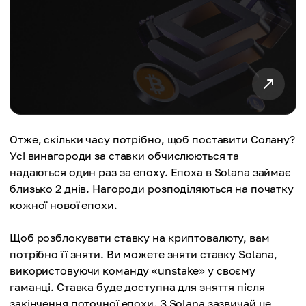
Отже, скільки часу потрібно, щоб поставити Солану?
Усі винагороди за ставки обчислюються та
надаються один раз за епоху. Епоха в Solana займає
близько 2 днів. Нагороди розподіляються на початку
кожної нової епохи.
Щоб розблокувати ставку на криптовалюту, вам
потрібно її зняти. Ви можете зняти ставку Solana,
використовуючи команду «unstake» у своєму
гаманці. Ставка буде доступна для зняття після
закінчення поточної епохи. З Solana зазвичай це