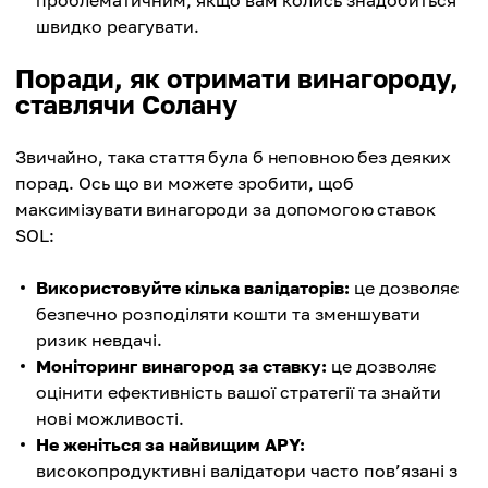
проблематичним, якщо вам колись знадобиться
швидко реагувати.
Поради, як отримати винагороду,
ставлячи Солану
Звичайно, така стаття була б неповною без деяких
порад. Ось що ви можете зробити, щоб
максимізувати винагороди за допомогою ставок
SOL:
Використовуйте кілька валідаторів:
це дозволяє
безпечно розподіляти кошти та зменшувати
ризик невдачі.
Моніторинг винагород за ставку:
це дозволяє
оцінити ефективність вашої стратегії та знайти
нові можливості.
Не женіться за найвищим APY:
високопродуктивні валідатори часто пов’язані з