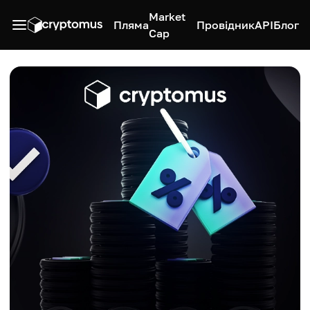
Market
Пляма
Провідник
API
Блог
Cap