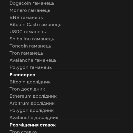
Dogecoin гаманець
Monero гаманець
BNB гаманець
Bitcoin Cash гаманець
USDC гаманець
Shiba Inu гаманець
Toncoin гаманець
Tron гаманець
Avalanche гаманець
Polygon гаманець
Експлорер
Bitcoin дослідник
Tron дослідник
Ethereum дослідник
Arbitrum дослідник
Polygon дослідник
Avalanche дослідник
Розміщення ставок
Tron ставка