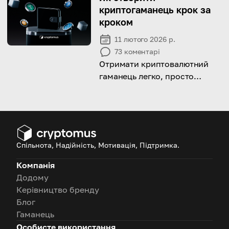
особливостей, щоб
криптогаманець крок за
допомогти вам вибрати.
кроком
11 лютого 2026 р.
73
коментарі
Отримати криптовалютний
гаманець легко, просто
дотримуйтеся нашого
посібника!
Спільнота, Надійність, Мотивація, Підтримка.
Компанія
Додому
Керівництво бренду
Блог
Гаманець
Особисте використання