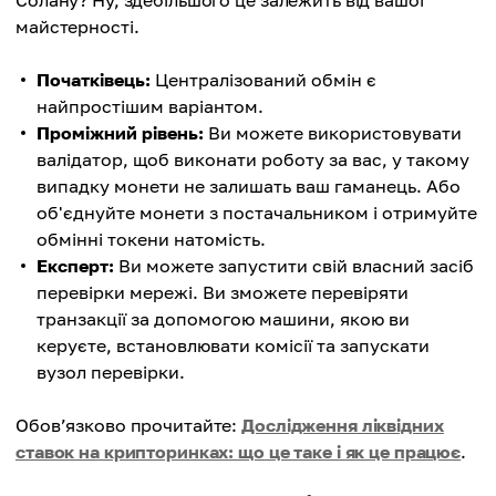
Солану? Ну, здебільшого це залежить від вашої
майстерності.
Початківець:
Централізований обмін є
найпростішим варіантом.
Проміжний рівень:
Ви можете використовувати
валідатор, щоб виконати роботу за вас, у такому
випадку монети не залишать ваш гаманець. Або
об'єднуйте монети з постачальником і отримуйте
обмінні токени натомість.
Експерт:
Ви можете запустити свій власний засіб
перевірки мережі. Ви зможете перевіряти
транзакції за допомогою машини, якою ви
керуєте, встановлювати комісії та запускати
вузол перевірки.
Обов’язково прочитайте:
Дослідження ліквідних
ставок на крипторинках: що це таке і як це працює
.