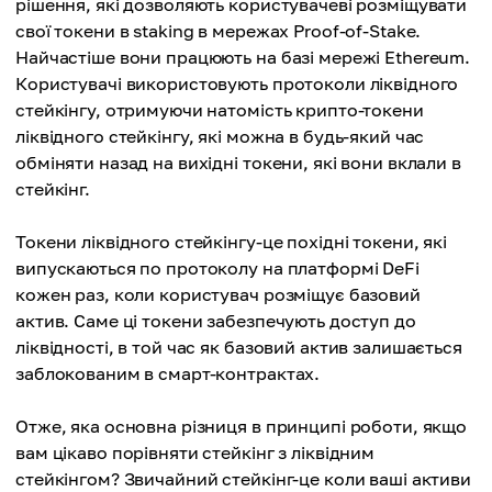
рішення, які дозволяють користувачеві розміщувати
свої токени в staking в мережах Proof-of-Stake.
Найчастіше вони працюють на базі мережі Ethereum.
Користувачі використовують протоколи ліквідного
стейкінгу, отримуючи натомість крипто-токени
ліквідного стейкінгу, які можна в будь-який час
обміняти назад на вихідні токени, які вони вклали в
стейкінг.
Токени ліквідного стейкінгу-це похідні токени, які
випускаються по протоколу на платформі DeFi
кожен раз, коли користувач розміщує базовий
актив. Саме ці токени забезпечують доступ до
ліквідності, в той час як базовий актив залишається
заблокованим в смарт-контрактах.
Отже, яка основна різниця в принципі роботи, якщо
вам цікаво порівняти стейкінг з ліквідним
стейкінгом? Звичайний стейкінг-це коли ваші активи