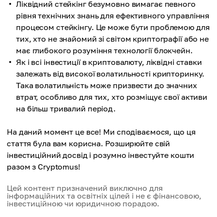
Ліквідний стейкінг безумовно вимагає певного
рівня технічних знань для ефективного управління
процесом стейкінгу. Це може бути проблемою для
тих, хто не знайомий зі світом криптографії або не
має глибокого розуміння технології блокчейн.
Як і всі інвестиції в криптовалюту, ліквідні ставки
залежать від високої волатильності крипторинку.
Така волатильність може призвести до значних
втрат, особливо для тих, хто розміщує свої активи
на більш тривалий період.
На даний момент це все! Ми сподіваємося, що ця
стаття була вам корисна. Розширюйте свій
інвестиційний досвід і розумно інвестуйте кошти
разом з Cryptomus!
Цей контент призначений виключно для
інформаційних та освітніх цілей і не є фінансовою,
інвестиційною чи юридичною порадою.