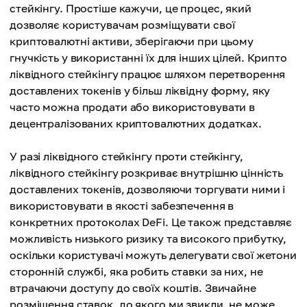
стейкінгу. Простіше кажучи, це процес, який
дозволяє користувачам розміщувати свої
криптовалютні активи, зберігаючи при цьому
гнучкість у використанні їх для інших цілей. Крипто
ліквідного стейкінгу працює шляхом перетворення
доставлених токенів у більш ліквідну форму, яку
часто можна продати або використовувати в
децентралізованих криптовалютних додатках.
У разі ліквідного стейкінгу проти стейкінгу,
ліквідного стейкінгу розкриває внутрішню цінність
доставлених токенів, дозволяючи торгувати ними і
використовувати в якості забезпечення в
конкретних протоколах DeFi. Це також представляє
можливість низького ризику та високого прибутку,
оскільки користувачі можуть делегувати свої жетони
сторонній службі, яка робить ставки за них, не
втрачаючи доступу до своїх коштів. Звичайне
розміщення ставок, до якого ми звикли, не може