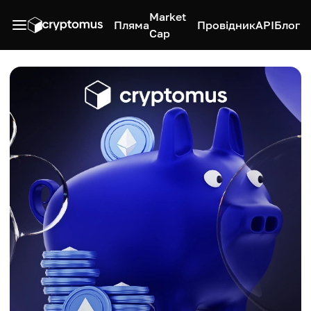
Market
Пляма
Провідник
API
Блог
Cap