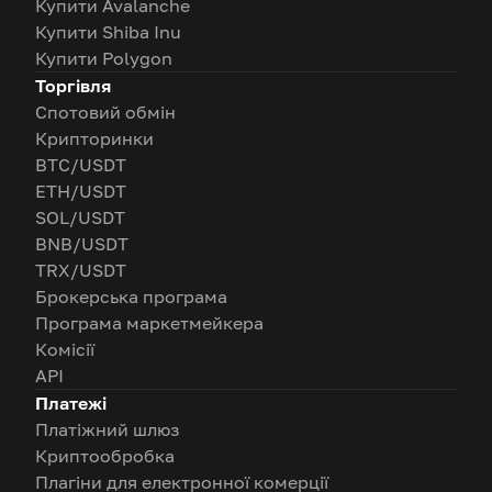
Купити Avalanche
Купити Shiba Inu
Купити Polygon
Торгівля
Спотовий обмін
Крипторинки
BTC/USDT
ETH/USDT
SOL/USDT
BNB/USDT
TRX/USDT
Брокерська програма
Програма маркетмейкера
Комісії
API
Платежі
Платіжний шлюз
Криптообробка
Плагіни для електронної комерції