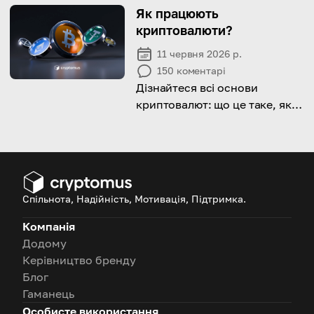
офлайн-зберігання
Як працюють
криптовалюти.
криптовалюти?
11 червня 2026 р.
150
коментарі
Дізнайтеся всі основи
криптовалют: що це таке, як
вони працюють, що таке
блокчейн і як насправді
відбувається переказ
цифрових токенів.
Спільнота, Надійність, Мотивація, Підтримка.
Компанія
Додому
Керівництво бренду
Блог
Гаманець
Особисте використання