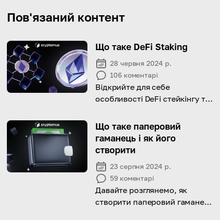
Пов'язаний контент
Що таке DeFi Staking
28 червня 2024 р.
106
коментарі
Відкрийте для себе
особливості DeFi стейкінгу та
дізнайтеся, як заробляти
пасивний дохід за допомогою
Що таке паперовий
цього методу!
гаманець і як його
створити
23 серпня 2024 р.
59
коментарі
Давайте розглянемо, як
створити паперовий гаманець
і використовувати його для