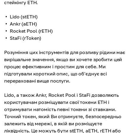
стейкінгу ETH.
Lido (stETH)
Ankr (aETH)
Rocket Pool (rETH)
StaFi (rToken)
Розуміння цих інструментів для розливу рідини має
вирішальне значення, якщо ви хочете зробити цей
процес ефективним і простим для себе. Ми
підготували короткий опис, що об'єднує всі
перераховані вище послуги.
Lido, а також Ankr, Rocket Pool і StaFi дозволяють
користувачам розміщувати свої токени ETH і
отримувати натомість певні токени зі ставками.
Точний токен, який Ви отримуєте, безпосередньо
залежить від мережі, в якій ви розміщуєте
ліквідність. Це можуть бути stETH, aETH, rETH або