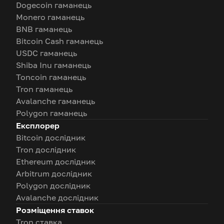
Dogecoin гаманець
Monero гаманець
BNB гаманець
Bitcoin Cash гаманець
USDC гаманець
Shiba Inu гаманець
Toncoin гаманець
Tron гаманець
Avalanche гаманець
Polygon гаманець
Експлорер
Bitcoin дослідник
Tron дослідник
Ethereum дослідник
Arbitrum дослідник
Polygon дослідник
Avalanche дослідник
Розміщення ставок
Tron ставка