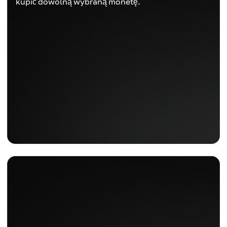
kupić dowolną wybraną monetę.