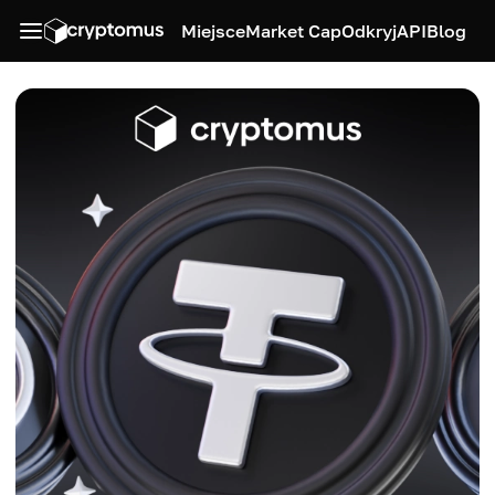
Miejsce
Market Cap
Odkryj
API
Blog