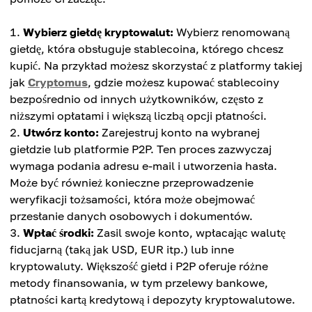
Wybierz giełdę kryptowalut:
Wybierz renomowaną
giełdę, która obsługuje stablecoina, którego chcesz
kupić. Na przykład możesz skorzystać z platformy takiej
jak
Cryptomus
, gdzie możesz kupować stablecoiny
bezpośrednio od innych użytkowników, często z
niższymi opłatami i większą liczbą opcji płatności.
Utwórz konto:
Zarejestruj konto na wybranej
giełdzie lub platformie P2P. Ten proces zazwyczaj
wymaga podania adresu e-mail i utworzenia hasła.
Może być również konieczne przeprowadzenie
weryfikacji tożsamości, która może obejmować
przesłanie danych osobowych i dokumentów.
Wpłać środki:
Zasil swoje konto, wpłacając walutę
fiducjarną (taką jak USD, EUR itp.) lub inne
kryptowaluty. Większość giełd i P2P oferuje różne
metody finansowania, w tym przelewy bankowe,
płatności kartą kredytową i depozyty kryptowalutowe.