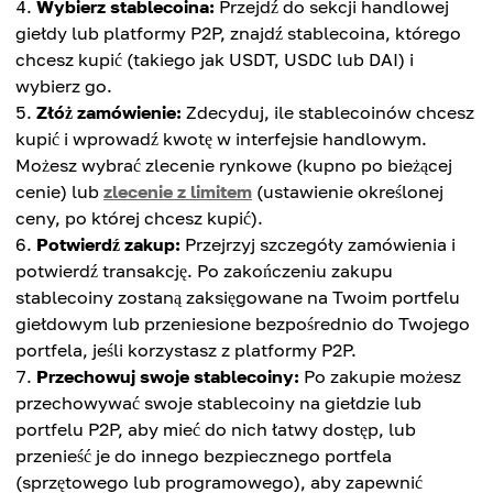
Wybierz stablecoina:
Przejdź do sekcji handlowej
giełdy lub platformy P2P, znajdź stablecoina, którego
chcesz kupić (takiego jak USDT, USDC lub DAI) i
wybierz go.
Złóż zamówienie:
Zdecyduj, ile stablecoinów chcesz
kupić i wprowadź kwotę w interfejsie handlowym.
Możesz wybrać zlecenie rynkowe (kupno po bieżącej
cenie) lub
zlecenie z limitem
(ustawienie określonej
ceny, po której chcesz kupić).
Potwierdź zakup:
Przejrzyj szczegóły zamówienia i
potwierdź transakcję. Po zakończeniu zakupu
stablecoiny zostaną zaksięgowane na Twoim portfelu
giełdowym lub przeniesione bezpośrednio do Twojego
portfela, jeśli korzystasz z platformy P2P.
Przechowuj swoje stablecoiny:
Po zakupie możesz
przechowywać swoje stablecoiny na giełdzie lub
portfelu P2P, aby mieć do nich łatwy dostęp, lub
przenieść je do innego bezpiecznego portfela
(sprzętowego lub programowego), aby zapewnić