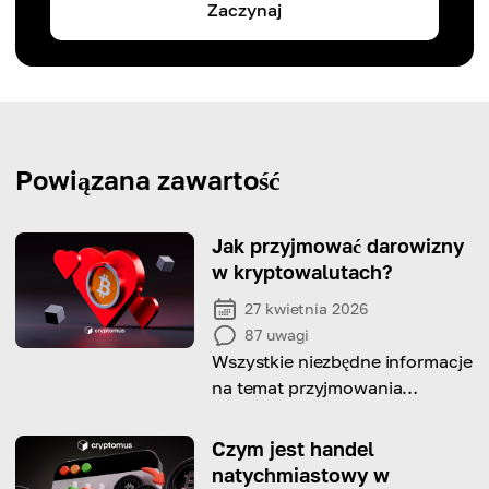
Zaczynaj
Powiązana zawartość
Jak przyjmować darowizny
w kryptowalutach?
27 kwietnia 2026
87
uwagi
Wszystkie niezbędne informacje
na temat przyjmowania
darowizn w kryptowalutach
znajdują się w tym artykule.
Czym jest handel
natychmiastowy w