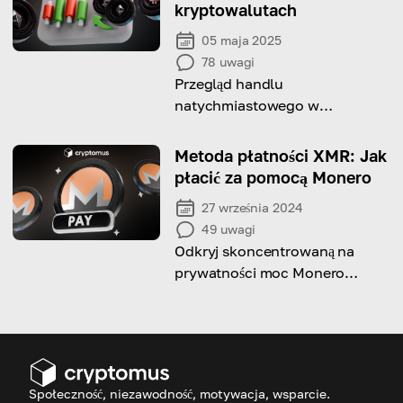
kryptowalutach
05 maja 2025
78
uwagi
Przegląd handlu
natychmiastowego w
kryptowalutach: podstawy,
zalety i wady, porównanie z
Metoda płatności XMR: Jak
handlem kontraktami
płacić za pomocą Monero
terminowymi oraz porady
27 września 2024
dotyczące zarabiania na nim
49
uwagi
Odkryj skoncentrowaną na
prywatności moc Monero
(XMR) do bezpiecznych
płatności w sferze cyfrowej.
Społeczność, niezawodność, motywacja, wsparcie.