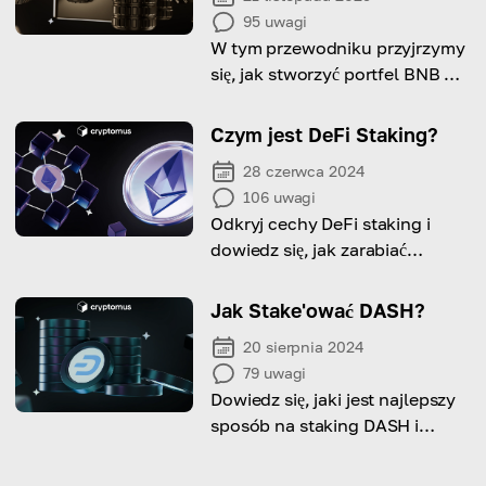
95
uwagi
W tym przewodniku przyjrzymy
się, jak stworzyć portfel BNB dla
wszystkich twoich potrzeb!
Czym jest DeFi Staking?
28 czerwca 2024
106
uwagi
Odkryj cechy DeFi staking i
dowiedz się, jak zarabiać
pasywny dochód przy użyciu
tej metody!
Jak Stake'ować DASH?
20 sierpnia 2024
79
uwagi
Dowiedz się, jaki jest najlepszy
sposób na staking DASH i
poznaj kilka wskazówek, jak
maksymalizować swoje zyski!