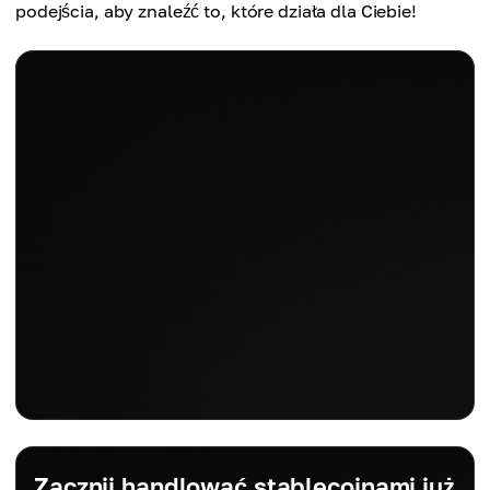
podejścia, aby znaleźć to, które działa dla Ciebie!
Zacznij handlować stablecoinami już