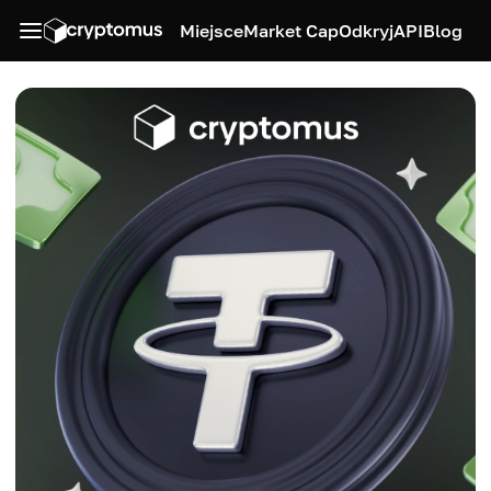
Miejsce
Market Cap
Odkryj
API
Blog