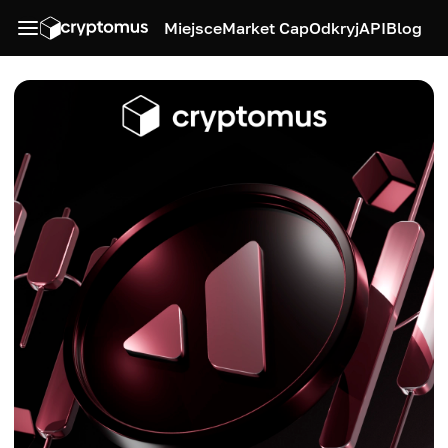
Miejsce
Market Cap
Odkryj
API
Blog