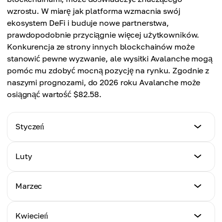
wzrostu. W miarę jak platforma wzmacnia swój
ekosystem DeFi i buduje nowe partnerstwa,
prawdopodobnie przyciągnie więcej użytkowników.
Konkurencja ze strony innych blockchainów może
stanowić pewne wyzwanie, ale wysiłki Avalanche mogą
pomóc mu zdobyć mocną pozycję na rynku. Zgodnie z
naszymi prognozami, do 2026 roku Avalanche może
osiągnąć wartość $82.58.
Styczeń
Min. cena
Luty
$10.11
Min. cena
Marzec
Max. cena
$8.18
$14.91
Min. cena
Kwiecień
Max. cena