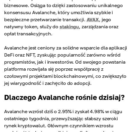
biznesowe. Osiąga to dzięki zastosowaniu unikalnego
konsensusu Avalanche, który umożliwia szybkie i
bezpieczne przetwarzanie transakcji.
AVAX
, jego
natywny token, służy do
stakingu
, zarządzania oraz
opłat transakcyjnych.
Avalanche jest ceniony za solidne wsparcie dla aplikacji
DeFi oraz NFT, zyskując popularność zarówno wśród
programistów, jak i inwestorów. Od swojego powstania
platforma rozwijała się poprzez współpracę z
czołowymi projektami blockchainowymi, co zwiększyło
jej wiarygodność i zachęciło do adopcji.
Dlaczego Avalanche rośnie dzisiaj?
Avalanche wzrósł dziś o 2.95% i zyskał 4.98% w ciągu
ostatniego tygodnia, przewyższając słabszy szeroki
rynek kryptowalut. Głównym czynnikiem wzrostu