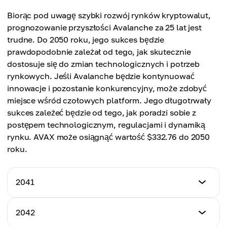
Maksymalna cena
Biorąc pod uwagę szybki rozwój rynków kryptowalut,
Średnia cena
$214.72
prognozowanie przyszłości Avalanche za 25 lat jest
$177.24
trudne. Do 2050 roku, jego sukces będzie
Średnia cena
prawdopodobnie zależał od tego, jak skutecznie
$193.12
dostosuje się do zmian technologicznych i potrzeb
rynkowych. Jeśli Avalanche będzie kontynuować
innowacje i pozostanie konkurencyjny, może zdobyć
miejsce wśród czołowych platform. Jego długotrwały
sukces zależeć będzie od tego, jak poradzi sobie z
postępem technologicznym, regulacjami i dynamiką
rynku. AVAX może osiągnąć wartość $332.76 do 2050
roku.
2041
Minimalna cena
2042
$173.81