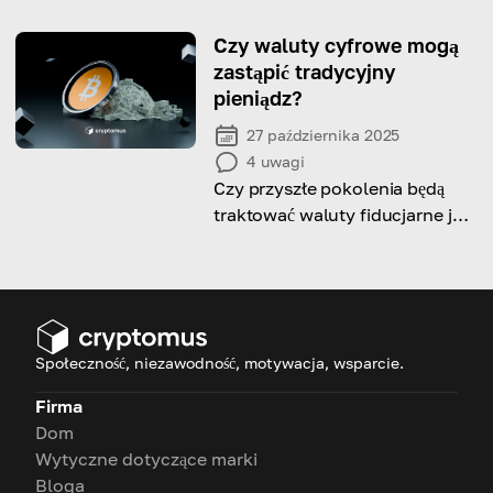
kompleksowemu artykułowi!
Czy waluty cyfrowe mogą
zastąpić tradycyjny
pieniądz?
27 października 2025
4
uwagi
Czy przyszłe pokolenia będą
traktować waluty fiducjarne jak
dawno minioną historię?
Porozmawiajmy o przyszłych
relacjach między tradycyjnymi
finansami a cyfrowym
pieniądzem.
Społeczność, niezawodność, motywacja, wsparcie.
Firma
Dom
Wytyczne dotyczące marki
Bloga