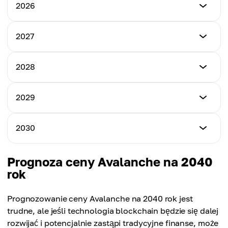
2026
Cena minimalna
2027
$8.15
Cena minimalna
2028
Cena maksymalna
$16.72
$23.58
Cena minimalna
2029
Cena maksymalna
$42.69
Cena średnia
$60.05
$14.70
Cena minimalna
2030
Cena maksymalna
$71.08
Cena średnia
$82.13
$34.08
Cena minimalna
Prognoza ceny Avalanche na 2040
Cena maksymalna
$81.38
rok
Cena średnia
$104.57
$61.87
Cena maksymalna
Prognozowanie ceny Avalanche na 2040 rok jest
Cena średnia
$112.44
trudne, ale jeśli technologia blockchain będzie się dalej
$89.83
rozwijać i potencjalnie zastąpi tradycyjne finanse, może