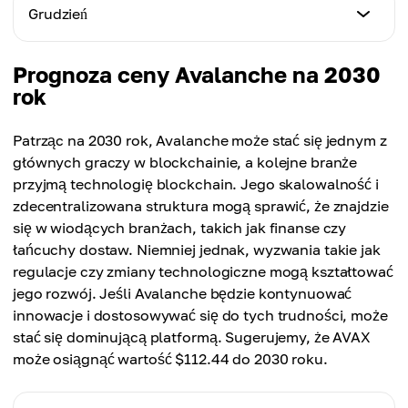
$40.07
Min. cena
Grudzień
Max. cena
$39.82
Średnia cena
$53.32
$43.08
Min. cena
Prognoza ceny Avalanche na 2030
Max. cena
$41.91
rok
Średnia cena
$58.37
$46.07
Max. cena
Patrząc na 2030 rok, Avalanche może stać się jednym z
Średnia cena
$60.05
głównych graczy w blockchainie, a kolejne branże
$49.10
przyjmą technologię blockchain. Jego skalowalność i
Średnia cena
zdecentralizowana struktura mogą sprawić, że znajdzie
$51.48
się w wiodących branżach, takich jak finanse czy
łańcuchy dostaw. Niemniej jednak, wyzwania takie jak
regulacje czy zmiany technologiczne mogą kształtować
jego rozwój. Jeśli Avalanche będzie kontynuować
innowacje i dostosowywać się do tych trudności, może
stać się dominującą platformą. Sugerujemy, że AVAX
może osiągnąć wartość $112.44 do 2030 roku.