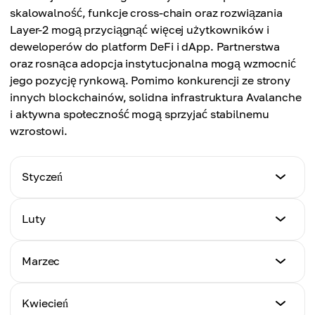
skalowalność, funkcje cross-chain oraz rozwiązania
Layer-2 mogą przyciągnąć więcej użytkowników i
deweloperów do platform DeFi i dApp. Partnerstwa
oraz rosnąca adopcja instytucjonalna mogą wzmocnić
jego pozycję rynkową. Pomimo konkurencji ze strony
innych blockchainów, solidna infrastruktura Avalanche
i aktywna społeczność mogą sprzyjać stabilnemu
wzrostowi.
Styczeń
Min. cena
Luty
$16.72
Min. cena
Marzec
Max. cena
$17.83
$24.17
Min. cena
Kwiecień
Max. cena
$19.95