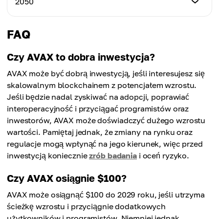
2050
Maksymalna cena
$267.67
Średnia cena
$303.55
$264.34
Minimalna cena
FAQ
Maksymalna cena
$285.91
Średnia cena
$316.57
$277.63
Czy AVAX to dobra inwestycja?
Maksymalna cena
AVAX może być dobrą inwestycją, jeśli interesujesz się
Średnia cena
$332.76
$292.12
skalowalnym blockchainem z potencjałem wzrostu.
Jeśli będzie nadal zyskiwać na adopcji, poprawiać
Średnia cena
interoperacyjność i przyciągać programistów oraz
$309.34
inwestorów, AVAX może doświadczyć dużego wzrostu
wartości. Pamiętaj jednak, że zmiany na rynku oraz
regulacje mogą wpłynąć na jego kierunek, więc przed
inwestycją koniecznie
zrób badania
i oceń ryzyko.
Czy AVAX osiągnie $100?
AVAX może osiągnąć $100 do 2029 roku, jeśli utrzyma
ścieżkę wzrostu i przyciągnie dodatkowych
użytkowników i programistów. Niemniej jednak,