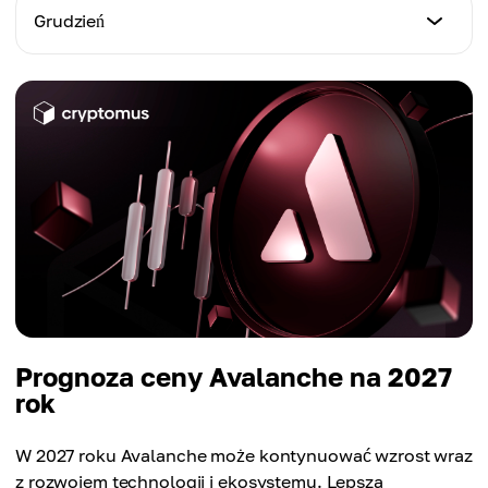
$13.70
Min. cena
Grudzień
Max. cena
$14.09
Średnia cena
$19.71
$14.75
Min. cena
Max. cena
$15.14
Średnia cena
$21.65
$16.59
Max. cena
Średnia cena
$23.58
$17.64
Średnia cena
$19.88
Prognoza ceny Avalanche na 2027
rok
W 2027 roku Avalanche może kontynuować wzrost wraz
z rozwojem technologii i ekosystemu. Lepsza