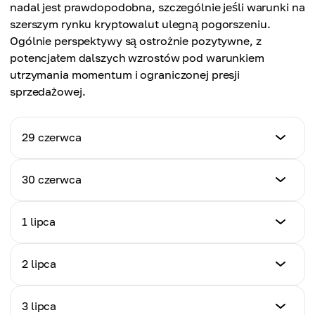
nadal jest prawdopodobna, szczególnie jeśli warunki na
szerszym rynku kryptowalut ulegną pogorszeniu.
Ogólnie perspektywy są ostrożnie pozytywne, z
potencjałem dalszych wzrostów pod warunkiem
utrzymania momentum i ograniczonej presji
sprzedażowej.
29 czerwca
Cena (USD)
30 czerwca
$6.55
Cena (USD)
1 lipca
Dzienna zmiana %
$6.64
+2.95%
Cena (USD)
2 lipca
Dzienna zmiana %
$6.71
+1.37%
Cena (USD)
3 lipca
Dzienna zmiana %