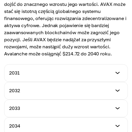
Cena średnia
dojść do znacznego wzrostu jego wartości. AVAX może
$96.91
stać się istotną częścią globalnego systemu
finansowego, oferując rozwiązania zdecentralizowane i
aktywa cyfrowe. Jednak pojawienie się bardziej
zaawansowanych blockchainów może zagrozić jego
pozycji. Jeśli AVAX będzie nadążał za przyszłymi
rozwojami, może nastąpić duży wzrost wartości.
Avalanche może osiągnąć $214.72 do 2040 roku.
2031
Minimalna cena
2032
$87.21
Minimalna cena
2033
Maksymalna cena
$97.22
$115.52
Minimalna cena
2034
Maksymalna cena
$103.22