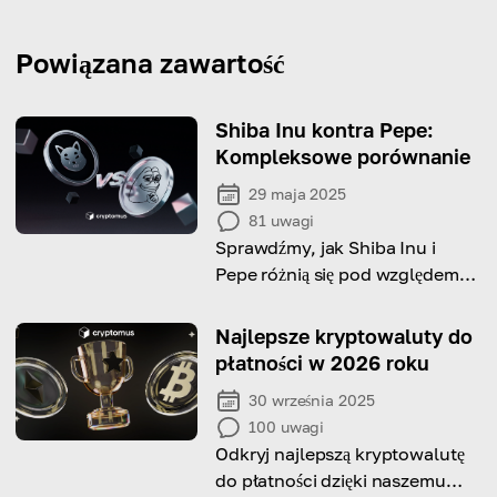
Powiązana zawartość
Shiba Inu kontra Pepe:
Kompleksowe porównanie
29 maja 2025
81
uwagi
Sprawdźmy, jak Shiba Inu i
Pepe różnią się pod względem
ekosystemu, szybkości i
zastosowań w rzeczywistym
Najlepsze kryptowaluty do
świecie.
płatności w 2026 roku
30 września 2025
100
uwagi
Odkryj najlepszą kryptowalutę
do płatności dzięki naszemu