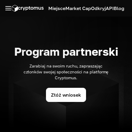
Miejsce
Market Cap
Odkryj
API
Blog
Program partnerski
Zarabiaj na swoim ruchu, zapraszając
członków swojej społeczności na platformę
Cryptomus.
Złóż wniosek