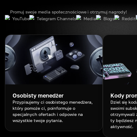
Promuj swoje media społecznościowe i otrzymuj nagrody!
YouTube
Telegram Channels
Media
Blogs
Reddit
Osobisty menedżer
Kody pro
Przypisujemy ci osobistego menedżera,
Dziel się ko
który pomoże ci, poinformuje o
swoimi subs
specjalnych ofertach i odpowie na
otrzymywali z
wszystkie twoje pytania.
ty będziesz 
aktywność.