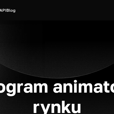
API
Blog
ogram animat
rynku