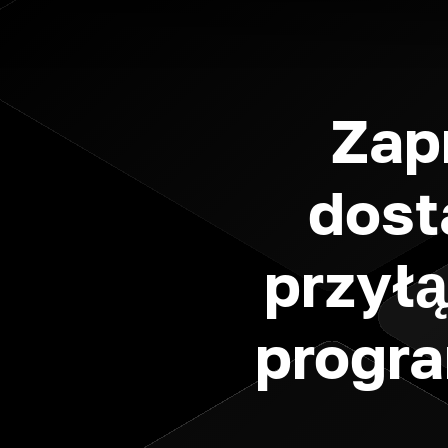
Zap
dost
przyłą
progr