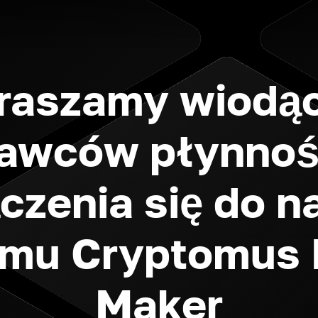
raszamy wiodą
awców płynnoś
czenia się do 
amu Cryptomus 
Maker