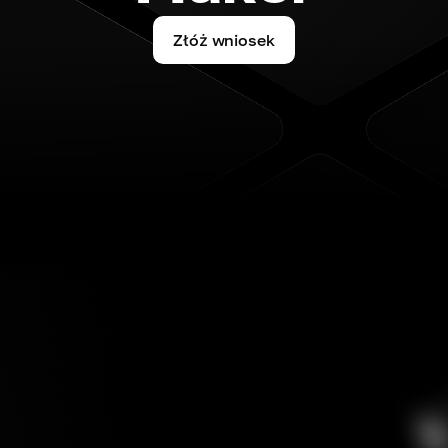
Złóż wniosek