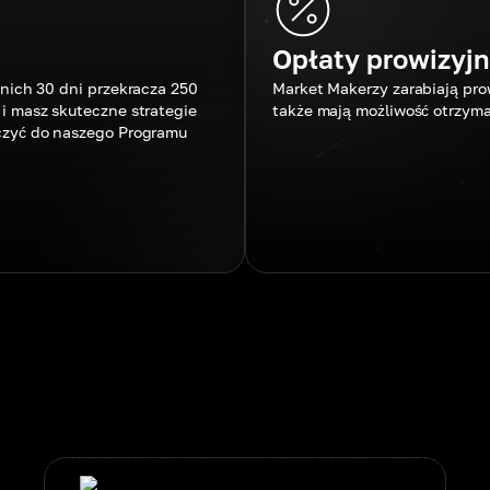
Opłaty prowizyj
tnich 30 dni przekracza 250
Market Makerzy zarabiają prow
i masz skuteczne strategie
także mają możliwość otrzym
czyć do naszego Programu