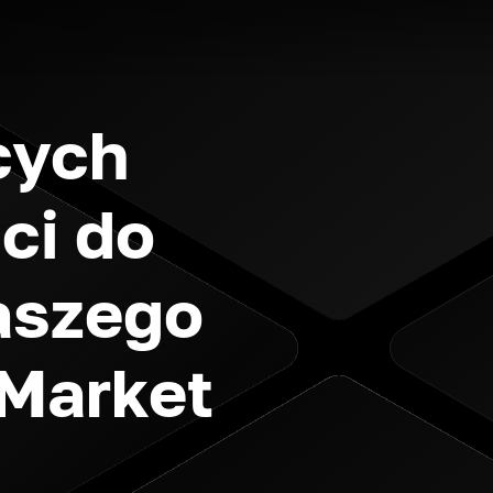
cych
ci do
naszego
Market