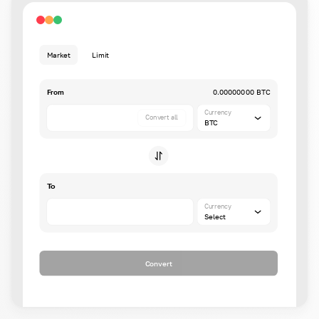
Market
Limit
From
0.00000000 BTC
Currency
Convert all
BTC
To
Currency
Select
Convert