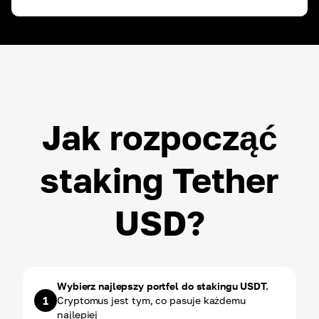
ROI ~
3.00
%
USDT
ROI ~
3.00
%
Jak rozpocząć
staking Tether
USD?
Wybierz najlepszy portfel do stakingu USDT.
1
Cryptomus jest tym, co pasuje każdemu
najlepiej