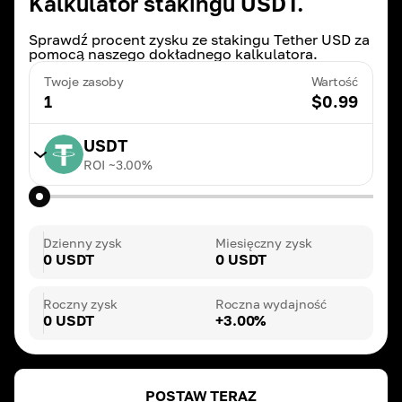
Kalkulator stakingu USDT.
Sprawdź procent zysku ze stakingu Tether USD za
pomocą naszego dokładnego kalkulatora.
Twoje zasoby
Wartość
1
$
0.99
USDT
ROI ~
3.00
%
TRX
ROI ~
20.00
%
Dzienny zysk
Miesięczny zysk
0 USDT
0 USDT
BNB
ROI ~
3.00
%
Roczny zysk
Roczna wydajność
0 USDT
+3.00%
DAI
ROI ~
3.00
%
POSTAW TERAZ
ETH