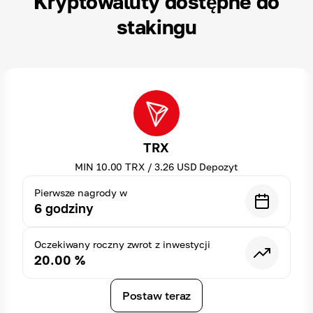
Kryptowaluty dostępne do
stakingu
TRX
MIN
10.00
TRX
/
3.26
USD
Depozyt
Pierwsze nagrody w
6
godziny
Oczekiwany roczny zwrot z inwestycji
20.00
%
Postaw teraz