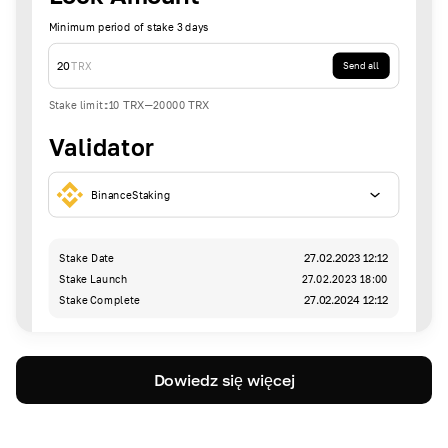
Minimum period of stake 3 days
20
TRX
Send all
Stake limit
:
10
TRX
-
20000
TRX
Validator
BinanceStaking
Stake Date
27.02.2023 12:12
Stake Launch
27.02.2023 18:00
Stake Complete
27.02.2024 12:12
Dowiedz się więcej