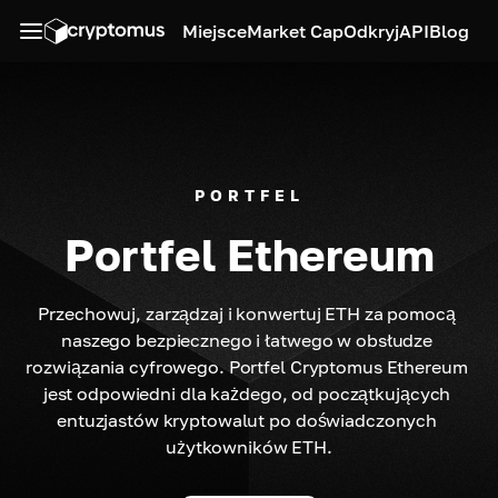
Miejsce
Market Cap
Odkryj
API
Blog
PORTFEL
Portfel Ethereum
Przechowuj, zarządzaj i konwertuj ETH za pomocą 
naszego bezpiecznego i łatwego w obsłudze 
rozwiązania cyfrowego. Portfel Cryptomus Ethereum 
jest odpowiedni dla każdego, od początkujących 
entuzjastów kryptowalut po doświadczonych 
użytkowników ETH.