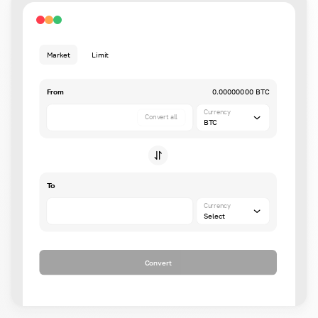
Market
Limit
From
0.00000000 BTC
Currency
Convert all
BTC
To
Currency
Select
Convert