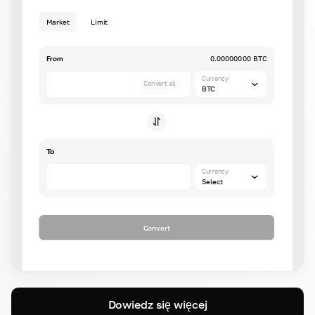
Market
Limit
From
0.00000000 BTC
Currency
Convert all
BTC
To
Currency
Select
Convert
Dowiedz się więcej