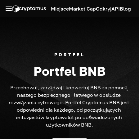
Miejsce
Market Cap
Odkryj
API
Blog
PORTFEL
Portfel BNB
Przechowuj, zarządzaj i konwertuj BNB za pomocą 
naszego bezpiecznego i łatwego w obsłudze 
rozwiązania cyfrowego. Portfel Cryptomus BNB jest 
odpowiedni dla każdego, od początkujących 
entuzjastów kryptowalut po doświadczonych 
użytkowników BNB.