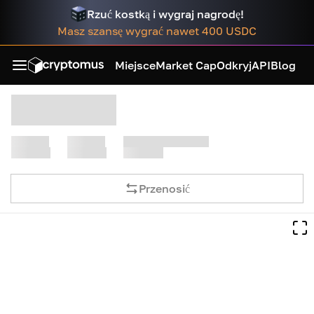
Rzuć kostką i wygraj nagrodę!
Masz szansę wygrać nawet 400 USDC
Miejsce
Market Cap
Odkryj
API
Blog
Przenosić