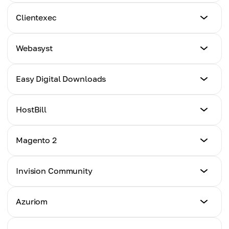
Poradnik
Clientexec
Kliknij tutaj
Poradnik
Webasyst
Kliknij tutaj
Poradnik
Easy Digital Downloads
Kliknij tutaj
Poradnik
HostBill
Kliknij tutaj
Poradnik
Magento 2
Kliknij tutaj
Poradnik
Invision Community
Kliknij tutaj
Poradnik
Azuriom
Kliknij tutaj
Poradnik