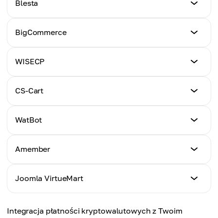
Blesta
Kliknij tutaj
Poradnik
BigCommerce
Kliknij tutaj
Poradnik
WISECP
Kliknij tutaj
Poradnik
CS-Cart
Kliknij tutaj
Poradnik
WatBot
Kliknij tutaj
Poradnik
Amember
Kliknij tutaj
Poradnik
Joomla VirtueMart
Kliknij tutaj
Poradnik
Integracja płatności kryptowalutowych z Twoim
Kliknij tutaj