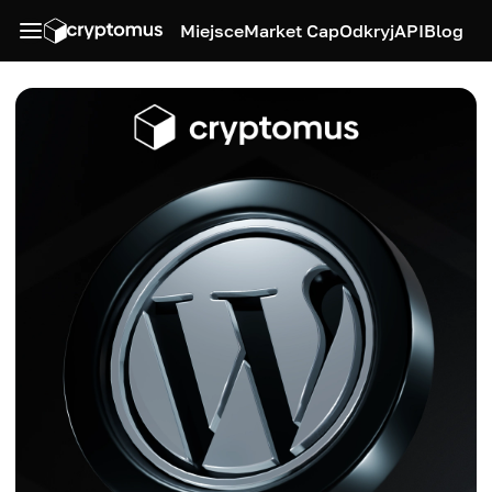
Miejsce
Market Cap
Odkryj
API
Blog