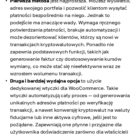
Pierwsza metoda
jest najprostsza. Możesz wyświetlić
adres swojego portfela i pozwolić klientom wysyłać
płatności bezpośrednio na niego. Jednak to
podejście ma znaczące wady. Wymaga ręcznego
potwierdzania płatności, brakuje automatyzacji i
może dezorientować klientów, którzy są nowi w
transakcjach kryptowalutowych. Ponadto nie
zapewnia podstawowych funkcji, takich jak
generowanie faktur czy dostosowywanie kursów
wymiany, co może stać się nieefektywne wraz ze
wzrostem wolumenu transakcji.
Druga i bardziej wydajna opcja
to użycie
dedykowanej wtyczki dla WooCommerce. Takie
wtyczki automatyzują cały proces — od generowania
unikalnych adresów płatności po weryfikację
transakcji, a nawet konwersję kryptowalut na waluty
fiducjarne lub inne aktywa cyfrowe, jeśli jest to
pożądane. Zapewniają one płynne i przyjazne dla
użytkownika doświadczenie zarówno dla właścicieli