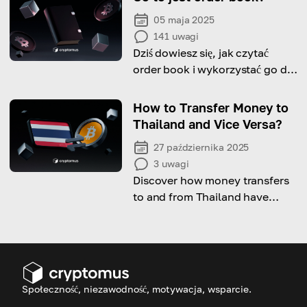
05 maja 2025
141
uwagi
Dziś dowiesz się, jak czytać
order book i wykorzystać go do
podejmowania mądrych decyzji
handlowych.
How to Transfer Money to
Thailand and Vice Versa?
27 października 2025
3
uwagi
Discover how money transfers
to and from Thailand have
become faster and more
convenient than ever.
Społeczność, niezawodność, motywacja, wsparcie.