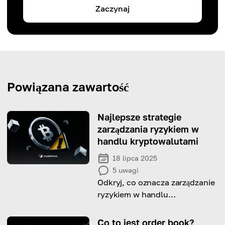
Zaczynaj
Powiązana zawartość
Najlepsze strategie
zarządzania ryzykiem w
handlu kryptowalutami
18 lipca 2025
5
uwagi
Odkryj, co oznacza zarządzanie
ryzykiem w handlu
kryptowalutami, dlaczego jest
to ważne i jak to zrobić.
Co to jest order book?