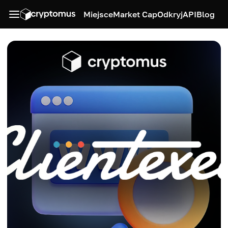
Miejsce
Market Cap
Odkryj
API
Blog