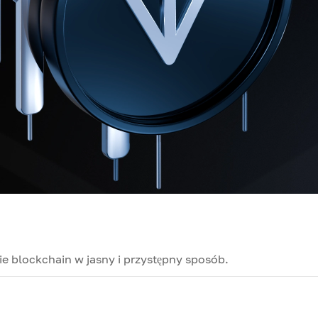
e blockchain w jasny i przystępny sposób.