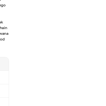
ego
ak
chain
iwana
 od