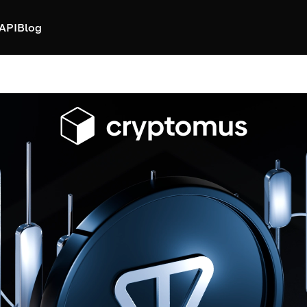
API
Blog