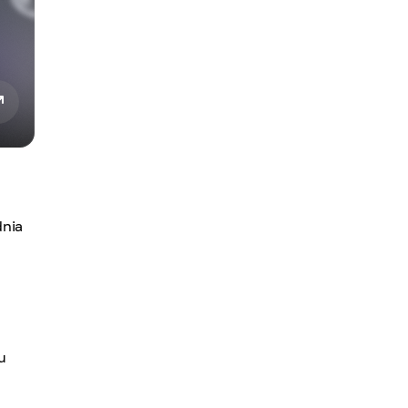
dnia
u