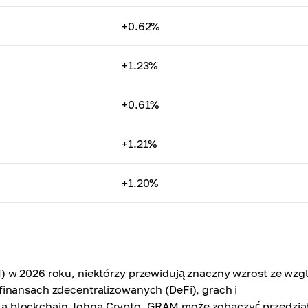
+0.62%
+1.23%
+0.61%
+1.21%
+1.20%
) w 2026 roku, niektórzy przewidują znaczny wzrost ze wzg
finansach zdecentralizowanych (DeFi), grach i
a blockchain Johna Crypto, GRAM może zobaczyć przedzia