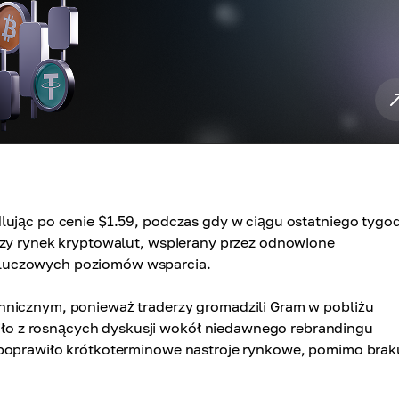
lując po cenie $1.59, podczas gdy w ciągu ostatniego tygo
szy rynek kryptowalut, wspierany przez odnowione
kluczowych poziomów wsparcia.
hnicznym, ponieważ traderzy gromadzili Gram w pobliżu
o z rosnących dyskusji wokół niedawnego rebrandingu
 poprawiło krótkoterminowe nastroje rynkowe, pomimo brak