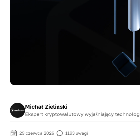
Michał Zieliński
Ekspert kryptowalutowy wyjaśniający technologi
29 czerwca 2026
1193
uwagi