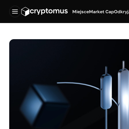
Miejsce
Market Cap
Odkryj