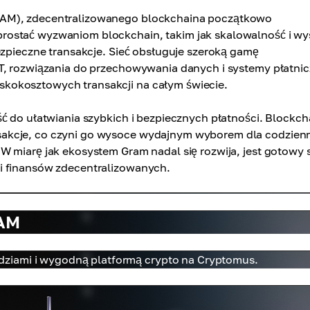
RAM), zdecentralizowanego blockchaina początkowo
rostać wyzwaniom blockchain, takim jak skalowalność i wy
ezpieczne transakcje. Sieć obsługuje szeroką gamę
T, rozwiązania do przechowywania danych i systemy płatnic
kokosztowych transakcji na całym świecie.
ć do ułatwiania szybkich i bezpiecznych płatności. Blockch
sakcje, co czyni go wysoce wydajnym wyborem dla codzien
W miarę jak ekosystem Gram nadal się rozwija, jest gotowy 
i finansów zdecentralizowanych.
RAM
ziami i wygodną platformą crypto na Cryptomus.