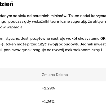
zień
anym odbiciu od ostatnich minimów. Token nadal korzysta
gu, podczas gdy wskaźniki techniczne sugerują, że aktyw
ów wsparcia.
ymistyczne. Jeśli pozytywne nastroje wokół ekosystemu G
je się, token może przedłużyć swoją odbudowę. Jednak inwes
i, ponieważ rynek reaguje na rozwój makroekonomiczny i
Zmiana Dziena
+2.29%
+1.26%