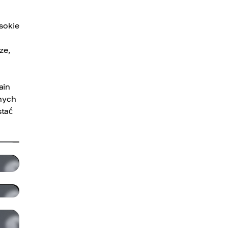
sokie
ze,
ain
nych
stać