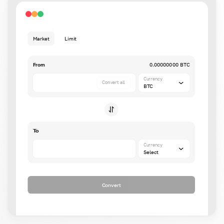
Market
Limit
From
0.00000000 BTC
Currency
Convert all
BTC
To
Currency
Select
Convert