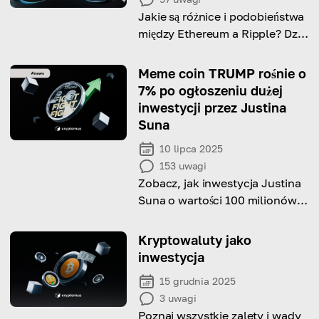
Jakie są różnice i podobieństwa
między Ethereum a Ripple? Dziś
odkrywamy ich unikalne mocne
strony.
Meme coin TRUMP rośnie o
7% po ogłoszeniu dużej
inwestycji przez Justina
Suna
10 lipca 2025
153
uwagi
Zobacz, jak inwestycja Justina
Suna o wartości 100 milionów
dolarów wywołuje 7% rajd na
meme coinie TRUMP.
Kryptowaluty jako
inwestycja
15 grudnia 2025
3
uwagi
Poznaj wszystkie zalety i wady