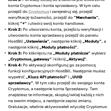
konta Cryptomus i konta sprzedawcy. W tym celu
przejdź do
Cryptomus
i zarejestruj się, przejdź
weryfikację tożsamości, przejdź do
”Merchants”
,
kliknij
”+”
i utwórz swój konto handlowe.
Krok 2:
Po utworzeniu konta, przejściu weryfikacji i
utworzeniu konta sprzedawcy przejdź do panelu
HostBill
„Ustawienia”
, następnie kliknij
„Moduły”
, a
następnie kliknij
„Moduły płatności”
.
Krok 3:
Po kliknięciu na
„Moduły płatnicze”
wybierz
„Cryptomus_gateway”
i kliknij
„Aktywuj”
.
Krok 4:
Po aktywacji skonfiguruj go za pomocą
funkcji konfiguracyjnych HostBill. Następnie musisz
wypełnić
„Klucz API płatności”
i
„UUID
sprzedawcy”
. W tym celu przejdź do swojego konta
Cryptomus, a następnie konta Sprzedawcy. Tam
znajdziesz te informacje, skopiuj/wklej każdą z nich
na swoim miejscu, a następnie zapisz zmiany.
Gratulacje, właśnie aktywowałeś wtyczkę Cryptomus