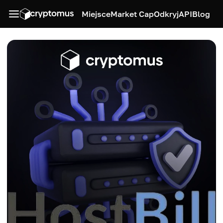
Miejsce
Market Cap
Odkryj
API
Blog