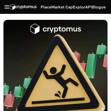
Place
Market Cap
Explor
API
Blogue