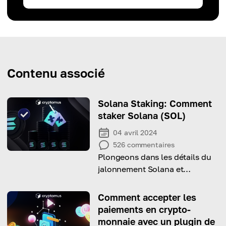
Contenu associé
Solana Staking: Comment
staker Solana (SOL)
04 avril 2024
526
commentaires
Plongeons dans les détails du
jalonnement Solana et
apprenons comment gagner
des récompenses avec !
Comment accepter les
paiements en crypto-
monnaie avec un plugin de