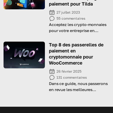
paiement pour Tilda
27 juillet 2023
55
commentaires
Acceptez les crypto-monnaies
pour votre entreprise en
intégrant Cryptomus dans votre
site web basé sur Tilda.
Top 8 des passerelles de
paiement en
cryptomonnaie pour
WooCommerce
26 février 2025
131
commentaires
Dans ce guide, nous passerons
en revue les meilleures
passerelles de paiement crypto
pour WooCommerce afin de
vous aider à choisir celle qui