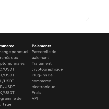
mmerce
Paiements
hange ponctuel
Passerelle de
rchés des
paiement
yptomonnaies
Traitement
C/USDT
cryptographique
H/USDT
Plug-ins de
L/USDT
commerce
B/USDT
électronique
X/USDT
Frais
ogramme de
API
urtage