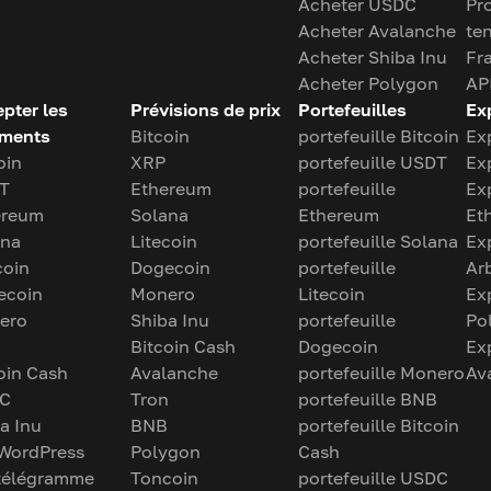
Acheter USDC
Pr
Acheter Avalanche
te
Acheter Shiba Inu
Fra
Acheter Polygon
AP
pter les
Prévisions de prix
Portefeuilles
Ex
ements
Bitcoin
portefeuille Bitcoin
Ex
oin
XRP
portefeuille USDT
Ex
T
Ethereum
portefeuille
Ex
ereum
Solana
Ethereum
Et
ana
Litecoin
portefeuille Solana
Ex
coin
Dogecoin
portefeuille
Ar
ecoin
Monero
Litecoin
Ex
ero
Shiba Inu
portefeuille
Po
Bitcoin Cash
Dogecoin
Ex
oin Cash
Avalanche
portefeuille Monero
Av
C
Tron
portefeuille BNB
a Inu
BNB
portefeuille Bitcoin
 WordPress
Polygon
Cash
 télégramme
Toncoin
portefeuille USDC