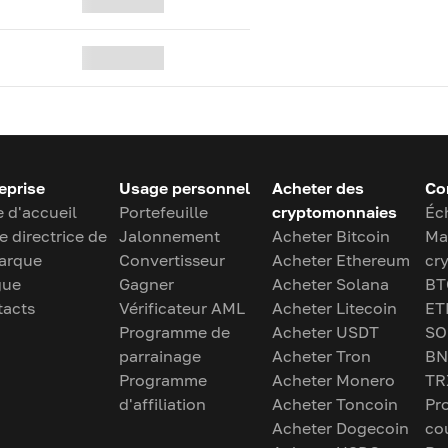
eprise
Usage personnel
Acheter des
Co
 d'accueil
Portefeuille
cryptomonnaies
Éc
e directrice de
Jalonnement
Acheter Bitcoin
Ma
arque
Convertisseur
Acheter Ethereum
cr
gue
Gagner
Acheter Solana
BT
tacts
Vérificateur AML
Acheter Litecoin
ET
Programme de
Acheter USDT
SO
parrainage
Acheter Tron
BN
Programme
Acheter Monero
TR
d'affiliation
Acheter Toncoin
Pr
Acheter Dogecoin
co