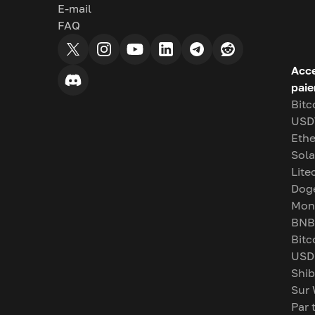
E-mail
FAQ
Acce
pai
Bitc
USD
Eth
Sol
Lite
Dog
Mon
BNB
Bitc
USD
Shib
Sur
Par