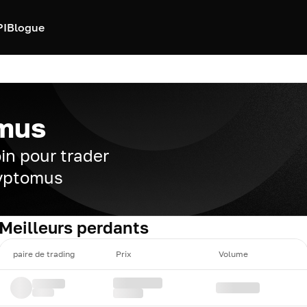
PI
Blogue
mus
in pour trader
ryptomus
Meilleurs perdants
paire de trading
Prix
Volume