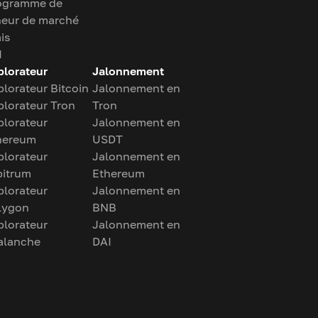
ogramme de
neur de marché
is
I
plorateur
Jalonnement
plorateur Bitcoin
Jalonnement en
plorateur Tron
Tron
plorateur
Jalonnement en
hereum
USDT
plorateur
Jalonnement en
bitrum
Ethereum
plorateur
Jalonnement en
lygon
BNB
plorateur
Jalonnement en
alanche
DAI