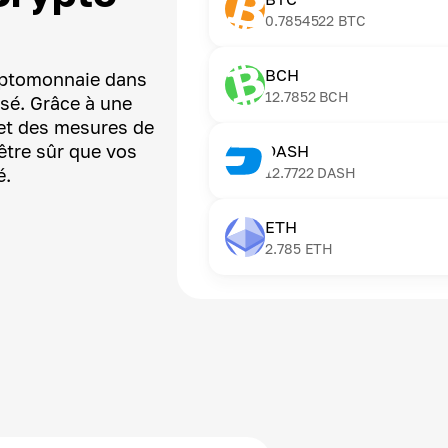
0.7854522
BTC
BCH
ryptomonnaie dans
12.7852
BCH
isé. Grâce à une
et des mesures de
être sûr que vos
DASH
é.
12.7722
DASH
ETH
2.785
ETH