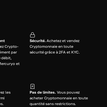
ent
Sécurité.
Achetez et vendez
ez Crypto-
Cryptomonnaie en toute
ément par
sécurité grâce à 2FA et KYC.
 débit,
Mercuryo et
ez les
Pas de limites.
Vous pouvez
rmi
acheter Cryptomonnaie en toute
es.
quantité sans restrictions.