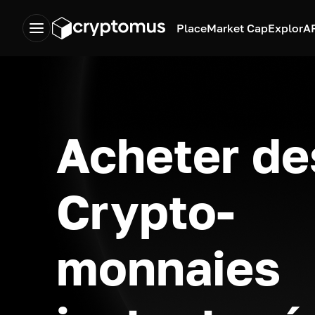
Place
Market Cap
Explor
A
Acheter de
Crypto-
monnaies