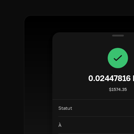
0.02447816
$
1574.35
Statut
À