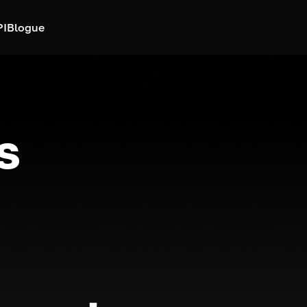
PI
Blogue
s