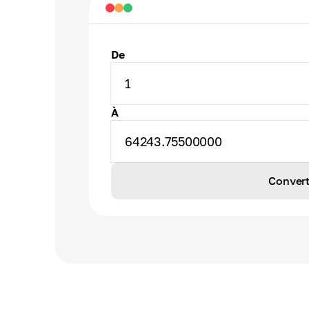
De
1
À
64243.75500000
Convert