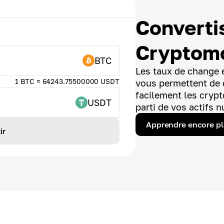
Converti
Cryptom
BTC
Les taux de change e
1 BTC ≈ 64243.75500000 USDT
vous permettent de 
facilement les crypt
USDT
parti de vos actifs 
Apprendre encore p
ir