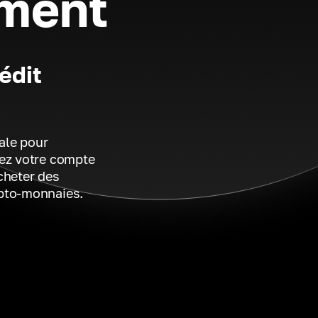
ément
édit
ale pour
éez votre compte
cheter des
ypto-monnaies.