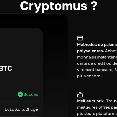
Cryptomus ?
Méthodes de paiem
polyvalentes.
Achet
monnaies instantan
carte de crédit ou de
BTC
virement bancaire, 
plus encore.
Succès
Meilleurs prix.
Trouv
meilleures offres pa
bc1q6z...q2hcge
plusieurs plateform