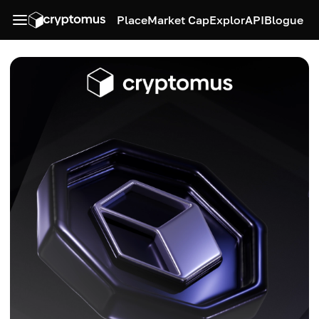
Place
Market Cap
Explor
API
Blogue