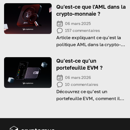
Qu'est-ce que l'AML dans la
crypto-monnaie ?
06 mars 2025
157
commentaires
Article expliquant ce qu'est la
politique AML dans la crypto-
monnaie et pourquoi elle est
extrêmement importante pour
Qu’est-ce qu’un
l'ensemble de l'espace
portefeuille EVM ?
économique.
06 mars 2026
10
commentaires
Découvrez ce qu’est un
portefeuille EVM, comment il
fonctionne et comment vous
pouvez en créer un en
quelques étapes.