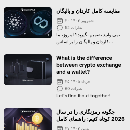
مقایسه کامل کاردان و پالیگان
۳۰ شهریور ۱۴۰۳
نظرات
52
نمی‌توانید تصمیم بگیرید؟ امروز، ما
کاردان و پالیگان را بر اساس
ویژگی‌های کلیدی آن‌ها مقایسه
خواهیم کرد تا به شما در انتخاب کمک
What is the difference
کنیم.
between crypto exchange
and a wallet?
۲۵ خرداد ۱۴۰۵
نظرات
60
Let’s find it out together!
چگونه رمزنگاری را در سال
2026 کوتاه کنیم: راهنمای کامل
۲۷ بهمن ۱۴۰۲