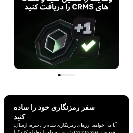
سفر رمزنگاری خود را ساده
کنید
آیا می خواهید ارزهای رمزنگاری شده را ذخیره، ارسال،
پذیرش، سهام یا معامله کنید؟ با Cryptomus همه چیز