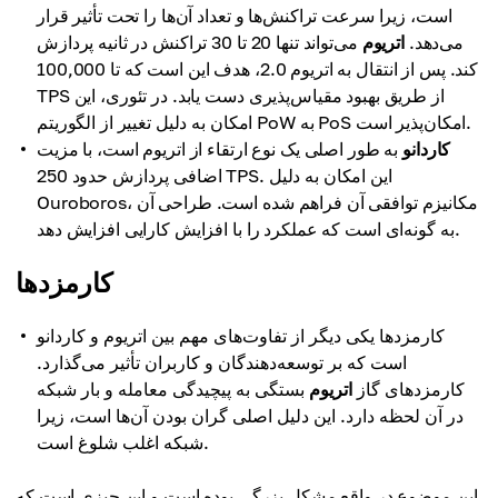
است، زیرا سرعت تراکنش‌ها و تعداد آن‌ها را تحت تأثیر قرار
می‌دهد.
اتریوم
می‌تواند تنها 20 تا 30 تراکنش در ثانیه پردازش
کند. پس از انتقال به اتریوم 2.0، هدف این است که تا 100,000
TPS از طریق بهبود مقیاس‌پذیری دست یابد. در تئوری، این
امکان به دلیل تغییر از الگوریتم PoW به PoS امکان‌پذیر است.
کاردانو
به طور اصلی یک نوع ارتقاء از اتریوم است، با مزیت
اضافی پردازش حدود 250 TPS. این امکان به دلیل
Ouroboros، مکانیزم توافقی آن فراهم شده است. طراحی آن
به گونه‌ای است که عملکرد را با افزایش کارایی افزایش دهد.
کارمزدها
کارمزدها یکی دیگر از تفاوت‌های مهم بین اتریوم و کاردانو
است که بر توسعه‌دهندگان و کاربران تأثیر می‌گذارد.
کارمزدهای گاز
اتریوم
بستگی به پیچیدگی معامله و بار شبکه
در آن لحظه دارد. این دلیل اصلی گران بودن آن‌ها است، زیرا
شبکه اغلب شلوغ است.
این موضوع در واقع مشکل بزرگی بوده است و این چیزی است که