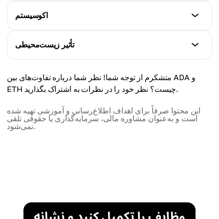
کارمزدهای کمتر و قابل پیش‌بینی
اتریوم
اکوسیستم
کاردانو
سریع، سازگار
جدیدتر، متمرکز بر امنیت
اتریوم
تأثیر زیست‌محیطی
کاردانو
بزرگ، متنوع
متدیک، مبتنی بر تحقیقات
اتریوم
متشکرم از توجه شما! نظر شما درباره تفاوت‌های بین ADA و
کاردانو
بهبود یافته با PoS
ETH چیست؟ نظر خود را در نظرات به اشتراک بگذارید.
در حال رشد، متمرکز بر برنامه‌های واقعی
کاردانو
این محتوا صرفاً برای اهداف اطلاع‌رسانی و آموزشی تهیه شده
است و به‌عنوان مشاوره مالی، سرمایه‌گذاری یا حقوقی تلقی
از ابتدا بهینه در مصرف انرژی
نمی‌شود.