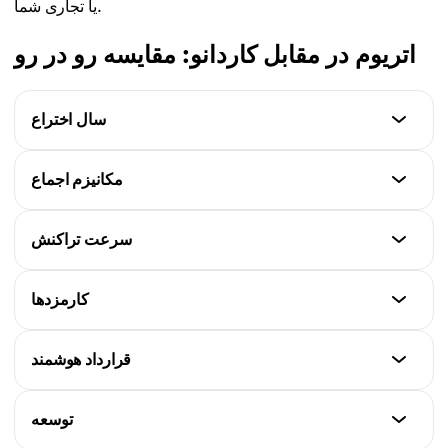
یا تجاری شما.
اتریوم در مقابل کاردانو: مقایسه رو در رو
سال اختراع
اتریوم
مکانیزم اجماع
2015
اتریوم
سرعت تراکنش
کاردانو
Proof of Stake (PoS)
2017
اتریوم
کارمزدها
کاردانو
~15 TPS (فعلی)
Ouroboros، Proof of Stake (PoS)
اتریوم
قرارداد هوشمند
کاردانو
کارمزدهای گاز بالاتر و متغیر
~250 TPS
اتریوم
توسعه
کاردانو
بالغ، به طور گسترده پذیرفته شده