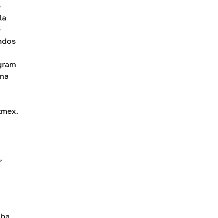
e
la
e
ondos
egram
una
tmex.
,
aba