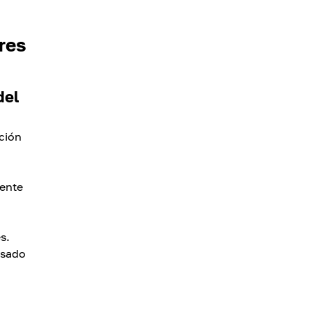
res
del
cción
rente
s.
asado