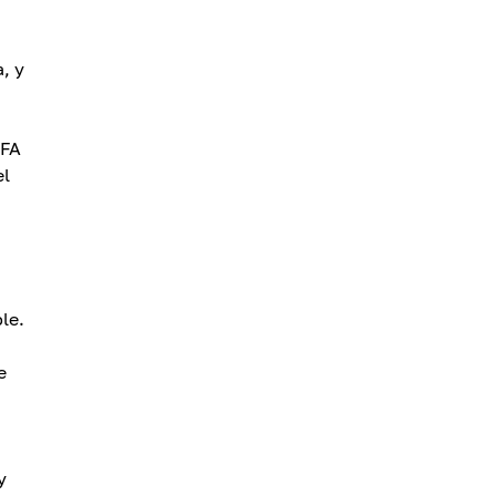
, y
2FA
el
le.
e
y