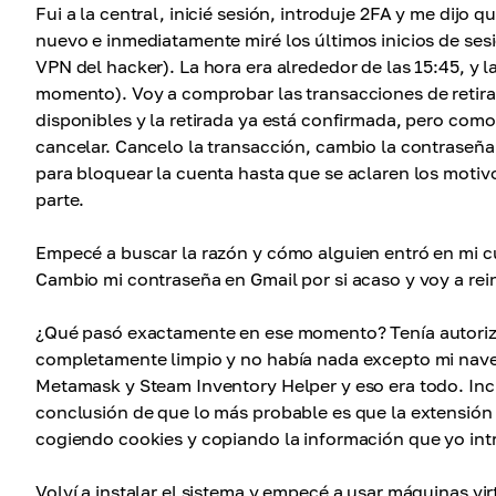
Fui a la central, inicié sesión, introduje 2FA y me dijo 
nuevo e inmediatamente miré los últimos inicios de ses
VPN del hacker). La hora era alrededor de las 15:45, y la
momento). Voy a comprobar las transacciones de retirad
disponibles y la retirada ya está confirmada, pero como
cancelar. Cancelo la transacción, cambio la contraseña
para bloquear la cuenta hasta que se aclaren los motiv
parte.
Empecé a buscar la razón y cómo alguien entró en mi c
Cambio mi contraseña en Gmail por si acaso y voy a rein
¿Qué pasó exactamente en ese momento? Tenía autoriza
completamente limpio y no había nada excepto mi nave
Metamask y Steam Inventory Helper y eso era todo. Inc
conclusión de que lo más probable es que la extensión
cogiendo cookies y copiando la información que yo int
Volví a instalar el sistema y empecé a usar máquinas vi