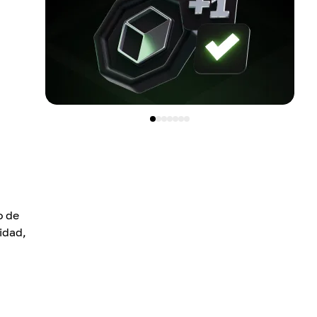
o de
idad,