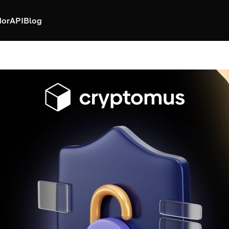
dor
API
Blog