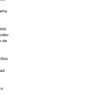
seña
abló
vidor
o de
ilizo
dad
 o