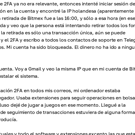
que 2FA ya no era relevante, entonces intenté iniciar sesión d
ión en la cuenta y encontré la IP holandesa (aparentemente 
 retirada de Bitmex fue a las 16:00, y sólo a esa hora (en es
a y veo que la persona está intentando retirar todos los f
 la retirada es sólo una transacción única, aún se puede
 y el 2FA y escribo a todos los contactos de soporte en Tel
os. Mi cuenta ha sido bloqueada. El dinero no ha ido a ning
uenta. Voy a Gmail y veo la misma IP que en mi cuenta de Bi
stalar el sistema.
ción 2FA en todos mis correos, mi ordenador estaba
gador. Usaba extensiones para seguir operaciones en bolsa
luso dejé de jugar a juegos en ese momento. Llegué a la
 de seguimiento de transacciones estuviera de alguna forma
roducía.
rtuales y todo el software y extensiones excepto las que est