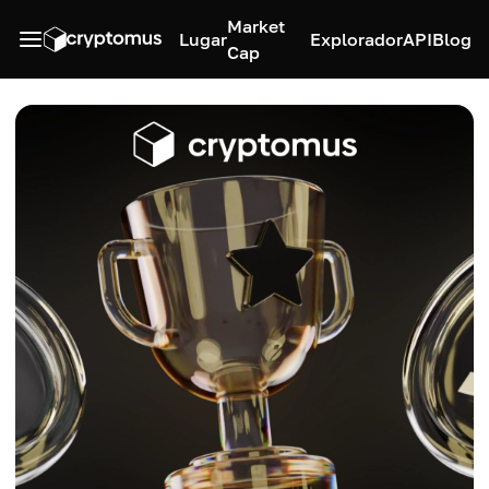
Market
Lugar
Explorador
API
Blog
Cap