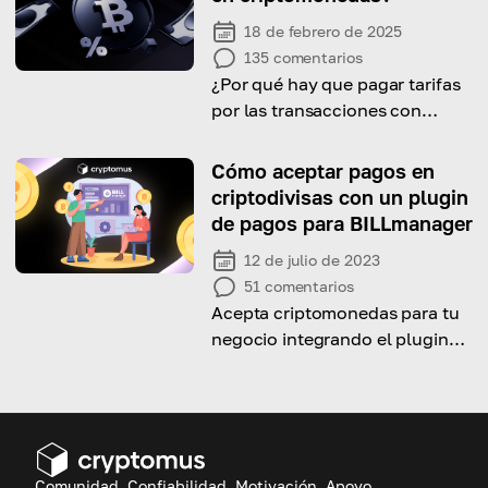
18 de febrero de 2025
135
comentarios
¿Por qué hay que pagar tarifas
por las transacciones con
criptomonedas? ¿Se pueden
reducir? Descubra cómo
Cómo aceptar pagos en
funcionan las tarifas de red.
criptodivisas con un plugin
de pagos para BILLmanager
12 de julio de 2023
51
comentarios
Acepta criptomonedas para tu
negocio integrando el plugin
BILLmanager en tu sitio web.
Comunidad, Confiabilidad, Motivación, Apoyo.