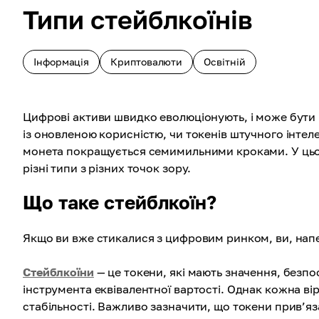
Типи стейблкоїнів
Інформація
Криптовалюти
Освітній
Цифрові активи швидко еволюціонують, і може бути
із оновленою корисністю, чи токенів штучного інтел
монета покращується семимильними кроками. У цьом
різні типи з різних точок зору.
Що таке стейблкоїн?
Якщо ви вже стикалися з цифровим ринком, ви, напе
Стейблкоїни
— це токени, які мають значення, безпо
інструмента еквівалентної вартості. Однак кожна ві
стабільності. Важливо зазначити, що токени прив’яза