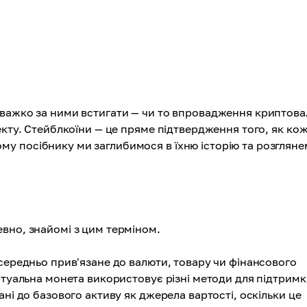
 важко за ними встигати — чи то впровадження криптов
екту. Стейблкоїни — це пряме підтвердження того, як ко
у посібнику ми заглибимося в їхню історію та розглян
вно, знайомі з цим терміном.
середньо прив'язане до валюти, товару чи фінансового
ртуальна монета використовує різні методи для підтрим
ні до базового активу як джерела вартості, оскільки це