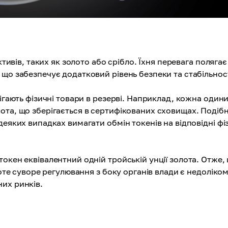
ктивів, таких як золото або срібло. Їхня перевага полягає
що забезпечує додатковий рівень безпеки та стабільност
рігають фізичні товари в резерві. Наприклад, кожна один
ота, що зберігається в сертифікованих сховищах. Подіб
деяких випадках вимагати обмін токенів на відповідні фі
окен еквівалентний одній тройській унції золота. Отже,
роте суворе регулювання з боку органів влади є недоліком
их ринків.