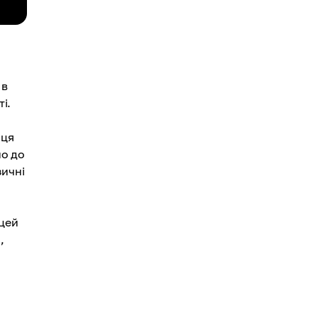
 в
і.
иця
но до
зичні
 цей
,