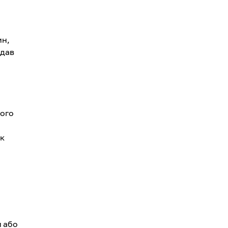
ин,
адав
вого
як
и або