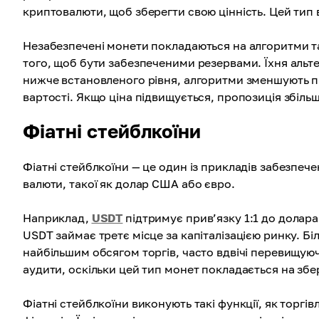
криптовалюти, щоб зберегти свою цінність. Цей тип 
Незабезпечені монети покладаються на алгоритми та 
того, щоб бути забезпеченими резервами. Їхня альте
нижче встановленого рівня, алгоритми зменшують п
вартості. Якщо ціна підвищується, пропозиція збільшу
Фіатні стейблкоїни
Фіатні стейблкоїни — це один із прикладів забезпече
валюти, такої як долар США або євро.
Наприклад,
USDT
підтримує прив’язку 1:1 до долар
USDT займає третє місце за капіталізацією ринку. Б
найбільшим обсягом торгів, часто вдвічі перевищуюч
аудити, оскільки цей тип монет покладається на збері
Фіатні стейблкоїни виконують такі функції, як торгі