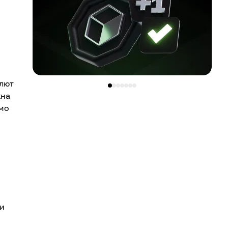
алют
жна
емо
ки