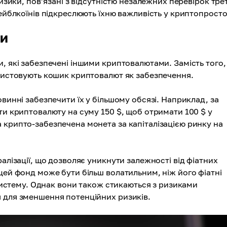
изики, пов’язані з відсутністю незалежних перевірок трет
тейблкоїнів підкреслюють їхню важливість у криптопросто
ни
, які забезпечені іншими криптовалютами. Замість того
ористовують кошик криптовалют як забезпечення.
винні забезпечити їх у більшому обсязі. Наприклад, за
ти криптовалюту на суму 150 $, щоб отримати 100 $ у
а крипто-забезпечена монета за капіталізацією ринку на
алізації, що дозволяє уникнути залежності від фіатних
цей фонд може бути більш волатильним, ніж його фіатні
осистему. Однак вони також стикаються з ризиками
 для зменшення потенційних ризиків.