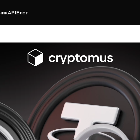
ник
API
Блог