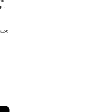
іх
рі.
, щоб