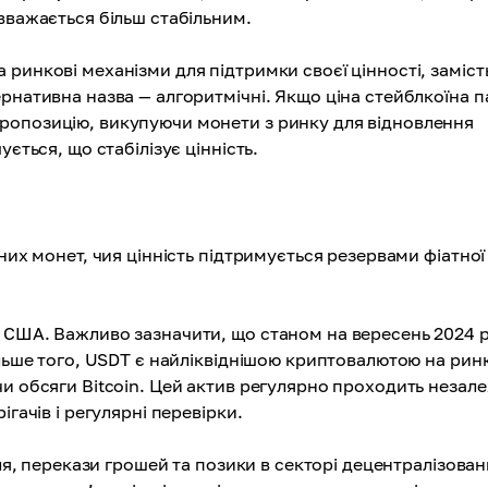
вважається більш стабільним.
ринкові механізми для підтримки своєї цінності, заміст
рнативна назва — алгоритмічні. Якщо ціна стейблкоїна п
ропозицію, викупуючи монети з ринку для відновлення
ється, що стабілізує цінність.
них монет, чия цінність підтримується резервами фіатної
а США. Важливо зазначити, що станом на вересень 2024 
ільше того, USDT є найліквіднішою криптовалютою на ринк
и обсяги Bitcoin. Цей актив регулярно проходить незал
гачів і регулярні перевірки.
вля, перекази грошей та позики в секторі децентралізова