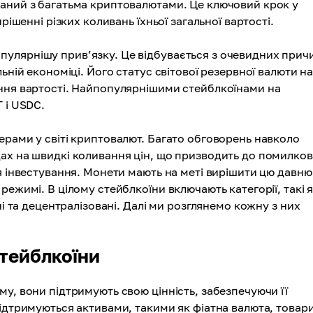
заний з багатьма криптовалютами. Це ключовий крок у
рішенні різких коливань їхньої загальної вартості.
улярнішу прив’язку. Це відбувається з очевидних прич
ьній економіці. Його статус світової резервної валюти н
ення вартості. Найпопулярнішими стейблкоїнами на
 і USDC.
ерами у світі криптовалют. Багато обговорень навколо
ах на швидкі коливання цін, що призводить до помилко
я інвестування. Монети мають на меті вирішити цю давню
режимі. В цілому стейблкоїни включають категорії, такі 
ні та децентралізовані. Далі ми розглянемо кожну з них
стейблкоїни
у, вони підтримують свою цінність, забезпечуючи її
підтримуються активами, такими як фіатна валюта, товар