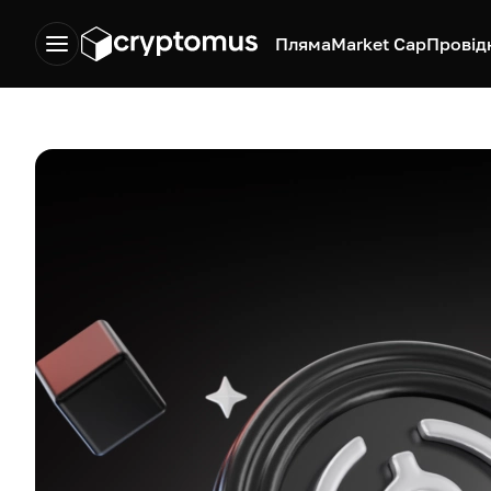
Пляма
Market Cap
Провід