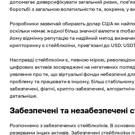
допомагає диверсифікувати загальний ризик, пов’я
боротьбі з загальною волатильністю та, зокрема, у ви
Розробники зазвичай обирають долар США як найпоп
оскільки немає жодної більш значної валюти в глобал
йому відмінну репутацію та надійний метод визнач
крипторинку є стейблкоїни, прив’язані до USD: USDT
Насправді стейблкоїни є, певною мірою, революціон
цифрових активів зосереджені на негативних погляд
уявлення про те, що віртуальні фонди небезпечні дл
проблему та працювати в іншому, більш стабільному 
забезпечені, фіатні, крипто-забезпечені, алгоритміч
детальніше.
Забезпечені та незабезпечені 
Розпочнемо з забезпечених стейблкоїнів. В основном
резервами інших активів. Забезпечені стейблкоїни 