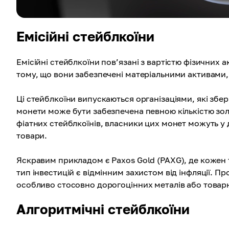
Емісійні стейблкоїни
Емісійні стейблкоїни пов’язані з вартістю фізичних а
тому, що вони забезпечені матеріальними активами, 
Ці стейблкоїни випускаються організаціями, які збе
монети може бути забезпечена певною кількістю зол
фіатних стейблкоїнів, власники цих монет можуть у 
товари.
Яскравим прикладом є Paxos Gold (PAXG), де кожен т
тип інвестицій є відмінним захистом від інфляції. П
особливо стосовно дорогоцінних металів або товарн
Алгоритмічні стейблкоїни