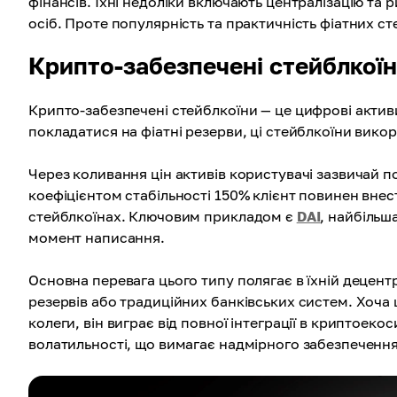
фінансів. Їхні недоліки включають централізацію та р
осіб. Проте популярність та практичність фіатних с
Крипто-забезпечені стейблкої
Крипто-забезпечені стейблкоїни — це цифрові активи
покладатися на фіатні резерви, ці стейблкоїни вик
Через коливання цін активів користувачі зазвичай по
коефіцієнтом стабільності 150% клієнт повинен внес
стейблкоїнах. Ключовим прикладом є
DAI
, найбільш
момент написання.
Основна перевага цього типу полягає в їхній децентр
резервів або традиційних банківських систем. Хоча 
колеги, він виграє від повної інтеграції в криптоек
волатильності, що вимагає надмірного забезпечення