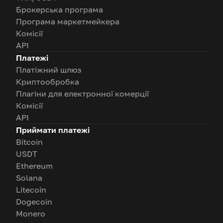
Брокерська програма
Програма маркетмейкера
Комісії
API
Платежі
Платіжний шлюз
Криптообробка
Плагіни для електронної комерції
Комісії
API
Приймати платежі
Bitcoin
USDT
Ethereum
Solana
Litecoin
Dogecoin
Monero