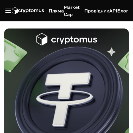
Market
Пляма
Провідник
API
Блог
Cap