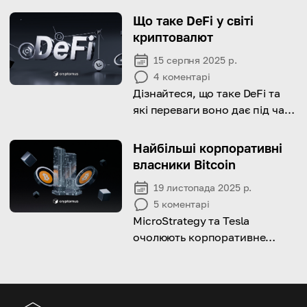
explore the potential risks
Що таке DeFi у світі
involved!
криптовалют
15 серпня 2025 р.
4
коментарі
Дізнайтеся, що таке DeFi та
які переваги воно дає під час
роботи з криптовалютою.
Найбільші корпоративні
власники Bitcoin
19 листопада 2025 р.
5
коментарі
MicroStrategy та Tesla
очолюють корпоративне
володіння Bitcoin,
використовуючи значні
запаси BTC для хеджування
інфляції та ставки на