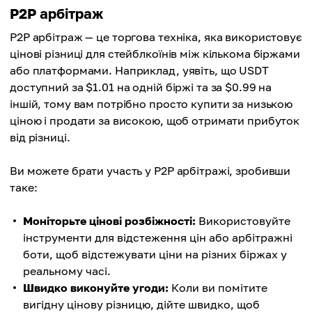
P2P арбітраж
P2P арбітраж — це торгова техніка, яка використовує
цінові різниці для стейблкоїнів між кількома біржами
або платформами. Наприклад, уявіть, що USDT
доступний за $1.01 на одній біржі та за $0.99 на
іншій, тому вам потрібно просто купити за низькою
ціною і продати за високою, щоб отримати прибуток
від різниці.
Ви можете брати участь у P2P арбітражі, зробивши
таке:
Моніторьте цінові розбіжності:
Використовуйте
інструменти для відстеження цін або арбітражні
боти, щоб відстежувати ціни на різних біржах у
реальному часі.
Швидко виконуйте угоди:
Коли ви помітите
вигідну цінову різницю, дійте швидко, щоб