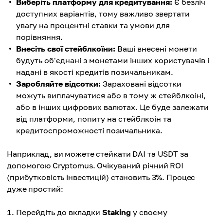
Виберіть платформу для кредитування:
Є безліч
доступних варіантів, тому важливо звертати
увагу на процентні ставки та умови для
порівняння.
Внесіть свої стейблкоїни:
Ваші внесені монети
будуть об'єднані з монетами інших користувачів і
надані в якості кредитів позичальникам.
Заробляйте відсотки:
Зараховані відсотки
можуть виплачуватися або в тому ж стейблкоіні,
або в інших цифрових валютах. Це буде залежати
від платформи, попиту на стейблкоін та
кредитоспроможності позичальника.
Наприклад, ви можете стейкати DAI та USDT за
допомогою Cryptomus. Очікуваний річний ROI
(прибутковість інвестицій) становить 3%. Процес
дуже простий:
Перейдіть до вкладки
Staking
у своєму