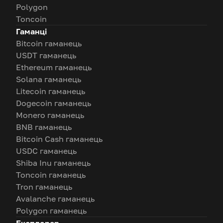
Polygon
Toncoin
Гаманці
Bitcoin гаманець
USDT гаманець
Ethereum гаманець
Solana гаманець
Litecoin гаманець
Dogecoin гаманець
Monero гаманець
BNB гаманець
Bitcoin Cash гаманець
USDC гаманець
Shiba Inu гаманець
Toncoin гаманець
Tron гаманець
Avalanche гаманець
Polygon гаманець