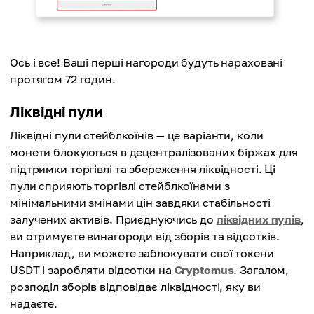
Ось і все! Ваші перші нагороди будуть нараховані
протягом 72 годин.
Ліквідні пули
Ліквідні пули стейблкоїнів — це варіанти, коли
монети блокуються в децентралізованих біржах для
підтримки торгівлі та збереження ліквідності. Ці
пули сприяють торгівлі стейблкоїнами з
мінімальними змінами цін завдяки стабільності
залучених активів. Приєднуючись до
ліквідних пулів
,
ви отримуєте винагороди від зборів та відсотків.
Наприклад, ви можете заблокувати свої токени
USDT і заробляти відсотки на
Cryptomus
. Загалом,
розподіл зборів відповідає ліквідності, яку ви
надаєте.