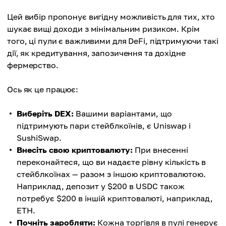
Цей вибір пропонує вигідну можливість для тих, хто
шукає вищі доходи з мінімальним ризиком. Крім
того, ці пули є важливими для DeFi, підтримуючи такі
дії, як кредитування, запозичення та дохідне
фермерство.
Ось як це працює:
Виберіть DEX:
Вашими варіантами, що
підтримують пари стейблкоїнів, є Uniswap і
SushiSwap.
Внесіть свою криптовалюту:
При внесенні
переконайтеся, що ви надаєте рівну кількість в
стейблкоїнах — разом з іншою криптовалютою.
Наприклад, депозит у $200 в USDC також
потребує $200 в іншій криптовалюті, наприклад,
ETH.
Почніть заробляти:
Кожна торгівля в пулі генерує