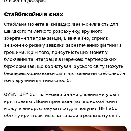
мільйонів доларів.
Стайблкойни в єнах
Стабільна монета в ієні відкриває можливість для
швидкого та легкого розрахунку, зручного
зберігання та транзакцій, і, звичайно, сприяє
зниженню ризику завдяки забезпеченню фіатними
грошима. Крім того, присутність цих монет у
блокчейні та інтеграція з мережею партнерських
бірж означає, що користувачі з усього світу можуть
безперешкодно взаємодіяти з токенами стейблкойн
ієн у зручний для них спосіб.
GYEN і JPY Coin є інноваційними рішеннями у світі
криптовалют. Вони прив’язані до японської ієни і
можуть використовуватися для покупки NFT або
обміну криптоактивів на товари в реальному світі.