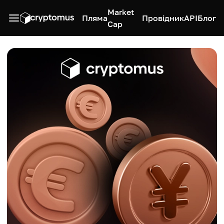
Market
Пляма
Провідник
API
Блог
Cap