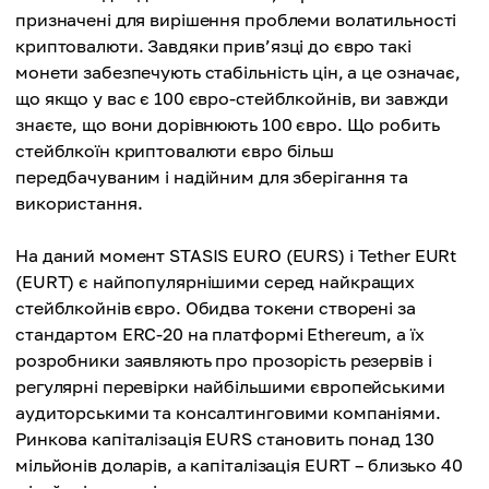
призначені для вирішення проблеми волатильності
криптовалюти. Завдяки прив’язці до євро такі
монети забезпечують стабільність цін, а це означає,
що якщо у вас є 100 євро-стейблкойнів, ви завжди
знаєте, що вони дорівнюють 100 євро. Що робить
стейблкоїн криптовалюти євро більш
передбачуваним і надійним для зберігання та
використання.
На даний момент STASIS EURO (EURS) і Tether EURt
(EURT) є найпопулярнішими серед найкращих
стейблкойнів євро. Обидва токени створені за
стандартом ERC-20 на платформі Ethereum, а їх
розробники заявляють про прозорість резервів і
регулярні перевірки найбільшими європейськими
аудиторськими та консалтинговими компаніями.
Ринкова капіталізація EURS становить понад 130
мільйонів доларів, а капіталізація EURT – близько 40