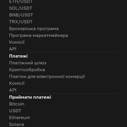
ETH/USDT
SOL/USDT
BNB/USDT
TRX/USDT
Брокерська програма
Програма маркетмейкера
Комісії
API
Платежі
Платіжний шлюз
Криптообробка
Плагіни для електронної комерції
Комісії
API
Приймати платежі
Bitcoin
USDT
Ethereum
Solana