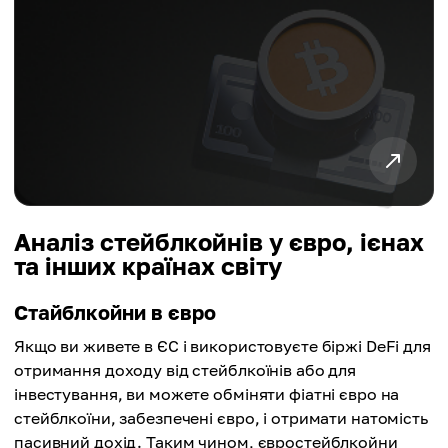
Аналіз стейблкойнів у євро, ієнах
та інших країнах світу
Стайблкойни в євро
Якщо ви живете в ЄС і використовуєте біржі DeFi для
отримання доходу від стейблкоїнів або для
інвестування, ви можете обміняти фіатні євро на
стейблкоїни, забезпечені євро, і отримати натомість
пасивний дохід. Таким чином, євростейблкойни