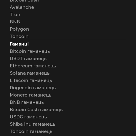
Avalanche
Tron
BNB
Polygon
Toncoin
Гаманці
Bitcoin гаманець
USDT гаманець
Ethereum гаманець
Solana гаманець
Litecoin гаманець
Dogecoin гаманець
Monero гаманець
BNB гаманець
Bitcoin Cash гаманець
USDC гаманець
Shiba Inu гаманець
Toncoin гаманець