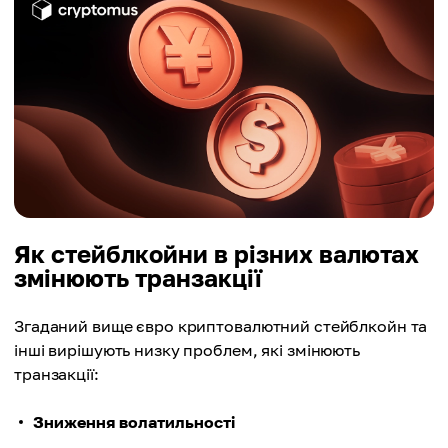
Як стейблкойни в різних валютах
змінюють транзакції
Згаданий вище євро криптовалютний стейблкойн та
інші вирішують низку проблем, які змінюють
транзакції:
Зниження волатильності