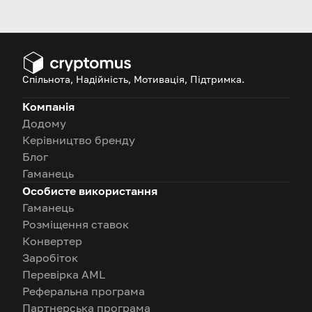
в 2026 році, які пропонують
високу винагороду, низькі
витрати та великий потенціал.
Спільнота, Надійність, Мотивація, Підтримка.
Компанія
Додому
Керівництво бренду
Блог
Гаманець
Особисте використання
Гаманець
Розміщення ставок
Конвертер
Заробіток
Перевірка AML
Реферальна програма
Партнерська програма