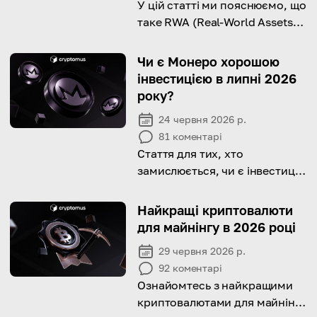
У цій статті ми пояснюємо, що
таке RWA (Real-World Assets),
розглядаємо його переваги,
сфери застосування та
Чи є Монеро хорошою
виклики.
інвестицією в липні 2026
року?
24 червня 2026 р.
81
коментарі
Стаття для тих, хто
замислюється, чи є інвестиції
в Монеро в липні 2026 року
хорошим вибором; у ній
Найкращі криптовалюти
розглядаються його
для майнінгу в 2026 році
потенціал, історія ціни,
29 червня 2026 р.
можливі сценарії та ризики.
92
коментарі
Ознайомтесь з найкращими
криптовалютами для майнінгу