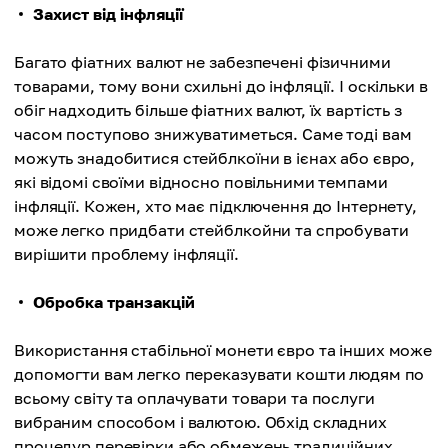
Захист від інфляції
Багато фіатних валют не забезпечені фізичними
товарами, тому вони схильні до інфляції. І оскільки в
обіг надходить більше фіатних валют, їх вартість з
часом поступово знижуватиметься. Саме тоді вам
можуть знадобитися стейблкоїни в ієнах або євро,
які відомі своїми відносно повільними темпами
інфляції. Кожен, хто має підключення до Інтернету,
може легко придбати стейблкойни та спробувати
вирішити проблему інфляції.
Обробка транзакцій
Використання стабільної монети євро та інших може
допомогти вам легко переказувати кошти людям по
всьому світу та оплачувати товари та послуги
вибраним способом і валютою. Обхід складних
процедур перевірки або обмежень традиційних