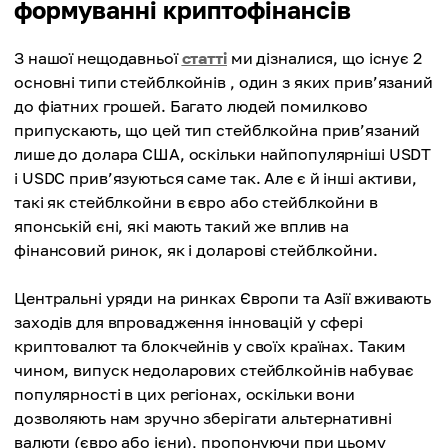
формуванні криптофінансів
З нашої нещодавньої
статті
ми дізналися, що існує 2
основні типи стейблкойнів , один з яких прив’язаний
до фіатних грошей. Багато людей помилково
припускають, що цей тип стейблкойна прив’язаний
лише до долара США, оскільки найпопулярніші USDT
і USDC прив’язуються саме так. Але є й інші активи,
такі як стейблкойни в євро або стейблкойни в
японській єні, які мають такий же вплив на
фінансовий ринок, як і доларові стейблкойни.
Центральні уряди на ринках Європи та Азії вживають
заходів для впровадження інновацій у сфері
криптовалют та блокчейнів у своїх країнах. Таким
чином, випуск недоларових стейблкойнів набуває
популярності в цих регіонах, оскільки вони
дозволяють нам зручно зберігати альтернативні
валюти (євро або ієни), пропонуючи при цьому