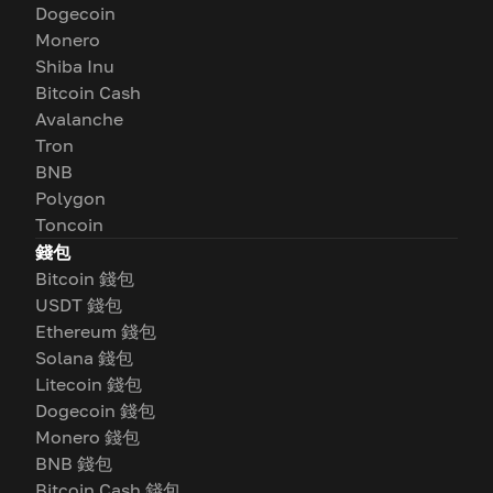
Dogecoin
Monero
Shiba Inu
Bitcoin Cash
Avalanche
Tron
BNB
Polygon
Toncoin
錢包
Bitcoin 錢包
USDT 錢包
Ethereum 錢包
Solana 錢包
Litecoin 錢包
Dogecoin 錢包
Monero 錢包
BNB 錢包
Bitcoin Cash 錢包