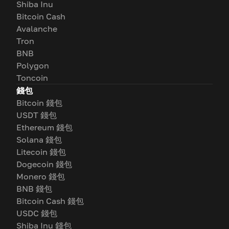
Shiba Inu
Bitcoin Cash
Avalanche
Tron
BNB
Polygon
Toncoin
錢包
Bitcoin 錢包
USDT 錢包
Ethereum 錢包
Solana 錢包
Litecoin 錢包
Dogecoin 錢包
Monero 錢包
BNB 錢包
Bitcoin Cash 錢包
USDC 錢包
Shiba Inu 錢包