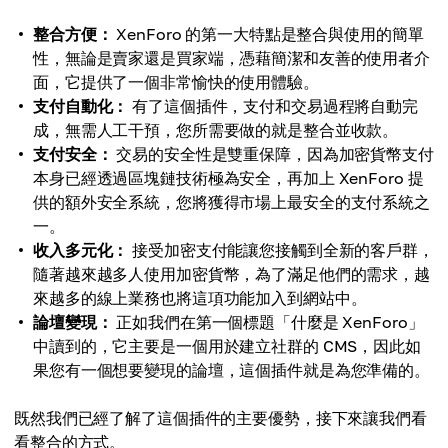
整合方便：
XenForo 的第一大特點是整合與使用的簡單
性，無論是賣家還是買家端，憑藉簡潔和友善的使用者介
面，它提供了一個非常愉快的使用體驗。
支付自動化：
有了這個插件，支付和交易過程將自動完
成，無需人工干預，您所需要做的就是整合並收款。
支付安全：
交易的安全性是雙重保障，因為加密貨幣支付
本身已經透過區塊鏈技術極為安全，再加上 XenForo 提
供的額外安全系統，您將獲得市場上最安全的支付系統之
一。
收入多元化：
接受加密支付能讓您接觸到全新的客戶群，
隨著越來越多人使用加密貨幣，為了滿足他們的需求，越
來越多的線上業務也將這項功能加入到網站中。
論壇變現：
正如我們在第一個標題「什麼是 XenForo」
中讀到的，它主要是一個用於建立社群的 CMS，因此如
果您有一個想要變現的論壇，這個插件就是為您準備的。
既然我們已經了解了這個插件的主要優勢，接下來讓我們看
看整合的方式。