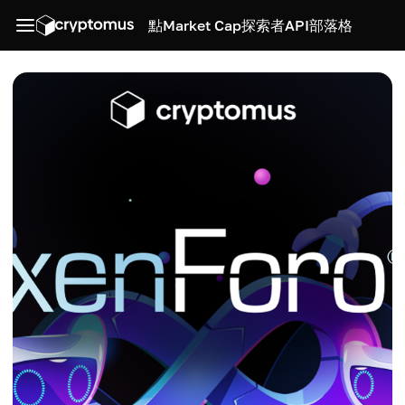
點
Market Cap
探索者
API
部落格