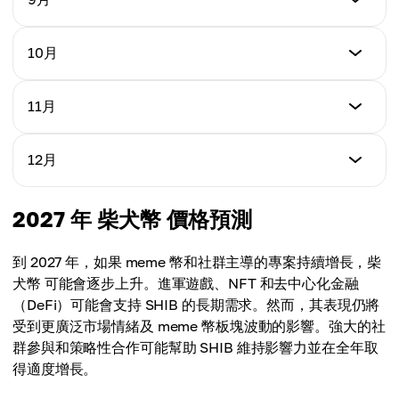
最高價格
$0.000007081
平均價格
$0.00001624
$0.000006827
最低價格
10月
最高價格
$0.000007381
平均價格
$0.00002145
$0.000007102
最低價格
11月
最高價格
$0.000008013
平均價格
$0.00002866
$0.000008241
最低價格
12月
最高價格
$0.000008734
平均價格
$0.00003187
$0.000008732
最低價格
2027 年 柴犬幣 價格預測
最高價格
$0.000009012
平均價格
$0.00004450
$0.00001021
到 2027 年，如果 meme 幣和社群主導的專案持續增長，柴
最高價格
犬幣 可能會逐步上升。進軍遊戲、NFT 和去中心化金融
平均價格
$0.00005713
（DeFi）可能會支持 SHIB 的長期需求。然而，其表現仍將
$0.00001942
受到更廣泛市場情緒及 meme 幣板塊波動的影響。強大的社
平均價格
群參與和策略性合作可能幫助 SHIB 維持影響力並在全年取
$0.00002462
得適度增長。