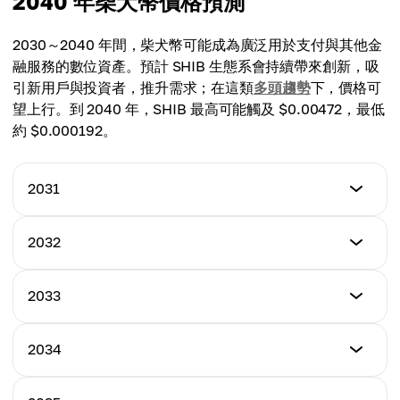
2040 年柴犬幣價格預測
最高價格
平均價格
$0.00020100
2030～2040 年間，柴犬幣可能成為廣泛用於支付與其他金
$0.00009730
融服務的數位資產。預計 SHIB 生態系會持續帶來創新，吸
平均價格
引新用戶與投資者，推升需求；在這類
多頭趨勢
下，價格可
$0.00018200
望上行。到 2040 年，SHIB 最高可能觸及 $0.00472，最低
約 $0.000192。
2031
Minimum Price
2032
$0.00010835
Minimum Price
2033
Maximum Price
$0.00012056
$0.00022965
Minimum Price
2034
Maximum Price
$0.00013015
Average Price
$0.00026712
$0.00017900
Minimum Price