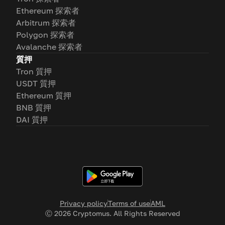
Ethereum 探索者
Arbitrum 探索者
Polygon 探索者
Avalanche 探索者
質押
Tron 質押
USDT 質押
Ethereum 質押
BNB 質押
DAI 質押
Privacy policy
Terms of use
AML
Ⓒ
2026
Cryptomus. All Rights Reserved