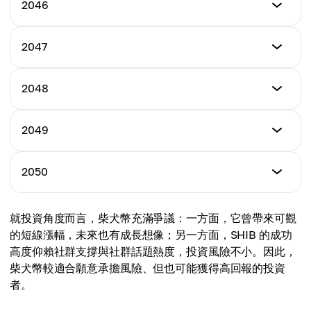
Minimum Price
2046
Maximum Price
$0.00884
Average Price
$0.01202
$0.00758
Minimum Price
2047
Maximum Price
$0.01007
Average Price
$0.01480
$0.00973
Minimum Price
2048
Maximum Price
$0.01073
Average Price
$0.01710
$0.01070
Minimum Price
2049
Maximum Price
$0.01160
Average Price
$0.01780
$0.00986
Minimum Price
2050
Maximum Price
$0.01323
Average Price
$0.01820
$0.00996
Minimum Price
就投資角度而言，柴犬幣充滿爭議：一方面，它曾帶來可觀
Maximum Price
$0.01386
Average Price
的短線漲幅，未來也有成長想像；另一方面，SHIB 的成功
$0.01990
$0.01050
高度仰賴社群支撐與社群話題熱度，投資風險不小。因此，
Maximum Price
柴犬幣較適合願意承擔風險、但也可能獲得高回報的投資
Average Price
$0.02020
者。
$0.01560