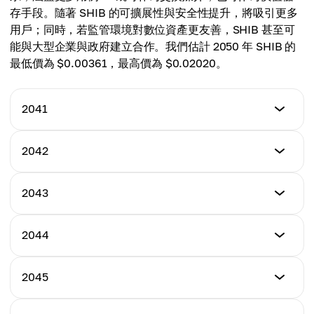
Average Price
$0.00063972
存手段。隨著 SHIB 的可擴展性與安全性提升，將吸引更多
$0.00043100
用戶；同時，若監管環境對數位資產更友善，SHIB 甚至可
Average Price
能與大型企業與政府建立合作。我們估計 2050 年 SHIB 的
$0.00054250
最低價為 $0.00361，最高價為 $0.02020。
2041
Minimum Price
2042
$0.00361
Minimum Price
2043
Maximum Price
$0.00504
$0.00590
Minimum Price
2044
Maximum Price
$0.00658
Average Price
$0.00704
$0.00448
Minimum Price
2045
Maximum Price
$0.00774
Average Price
$0.00990
$0.00502