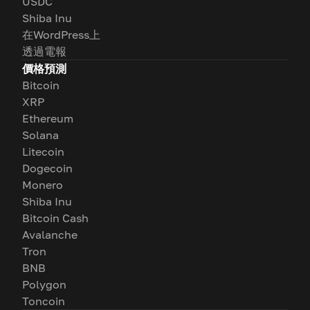
USDC
Shiba Inu
在WordPress上
透過電報
價格預測
Bitcoin
XRP
Ethereum
Solana
Litecoin
Dogecoin
Monero
Shiba Inu
Bitcoin Cash
Avalanche
Tron
BNB
Polygon
Toncoin