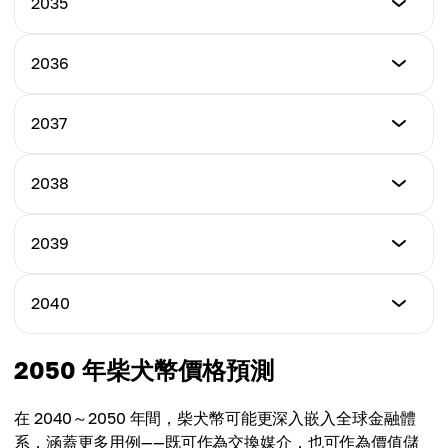
2035
Maximum Price
$0.00014090
Average Price
$0.00031250
$0.00021320
Minimum Price
2036
Maximum Price
$0.00015110
Average Price
$0.00035680
$0.00023400
Minimum Price
2037
Maximum Price
$0.00016200
Average Price
$0.00039100
$0.00027500
Minimum Price
2038
Maximum Price
$0.00017340
Average Price
$0.00042800
$0.00031710
Minimum Price
2039
Maximum Price
$0.00018470
Average Price
$0.00045790
$0.00033750
Minimum Price
2040
Maximum Price
$0.00019620
Average Price
$0.00049050
$0.00036780
Minimum Price
2050 年柴犬幣價格預測
Maximum Price
$0.00034548
Average Price
$0.00052290
$0.00039890
在 2040～2050 年間，柴犬幣可能更深入嵌入全球金融體
Maximum Price
系，涵蓋更多用例——既可作為交換媒介，也可作為價值儲