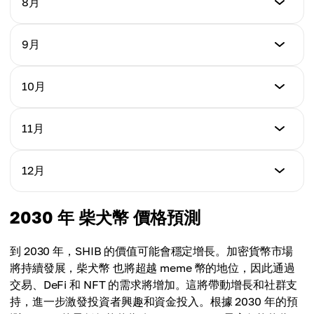
8月
最高價格
$0.00002521
平均價格
$0.00006574
$0.00004381
最低價格
9月
最高價格
$0.00002952
平均價格
$0.00006643
$0.00004682
最低價格
10月
最高價格
$0.00003184
平均價格
$0.00006711
$0.00004882
最低價格
11月
最高價格
$0.00003416
平均價格
$0.00006779
$0.00005082
最低價格
12月
最高價格
$0.00003648
平均價格
$0.00006847
$0.00005282
最低價格
2030 年 柴犬幣 價格預測
最高價格
$0.00003980
平均價格
$0.00006880
$0.00005582
到 2030 年，SHIB 的價值可能會穩定增長。加密貨幣市場
最高價格
將持續發展，柴犬幣 也將超越 meme 幣的地位，因此通過
平均價格
$0.00006900
交易、DeFi 和 NFT 的需求將增加。這將帶動增長和社群支
$0.00005664
持，進一步激發投資者興趣和資金投入。根據 2030 年的預