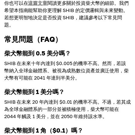
Average Price
你也可以在
這篇文章
閱讀更多關於投資柴犬幣的細節。我們
$0.01580
希望本指南能幫助你更理解 SHIB 的定價邏輯與未來變動。
若想更明智地決定是否投資 SHIB，建議參考以下常見問
題。
常見問題（FAQ）
柴犬幣能到 0.5 美分嗎？
SHIB 在未來十年內達到 $0.005 的機率不高。然而，若該
幣納入全球金融體系、被視為成熟數位資產並廣泛使用，柴
犬幣有可能在 2041 年達到半美分。
柴犬幣能到 1 美分嗎？
SHIB 在未來 20 年內達到 $0.01 的機率不高。不過，若其成
為全球金融體系的一部分並被積極使用，柴犬幣可能在
2044 年觸及 1 美分，並在 2050 年維持該水準。
柴犬幣能到 1 角（$0.1）嗎？