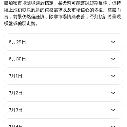
體加密市場環境趨於穩定，柴犬幣可能嘗試短期反彈，但持
續上漲仍取決於新的買盤需求以及市場信心的恢復。整體而
言，前景仍然偏謹慎，除非市場情緒改善，否則預計將呈現
橫盤或偏弱走勢。
6月29日
價格 (USD)
6月30日
$0.000004182
價格 (USD)
7月1日
日變化 %
$0.000004161
-0.92%
價格 (USD)
7月2日
日變化 %
$0.000004168
-1.04%
價格 (USD)
7月3日
日變化 %
$0.000004162
+0.90%
價格 (USD)
7月4日