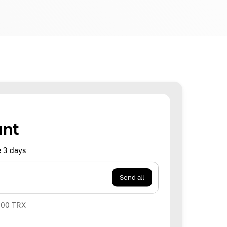
unt
 3 days
Send all
000
TRX