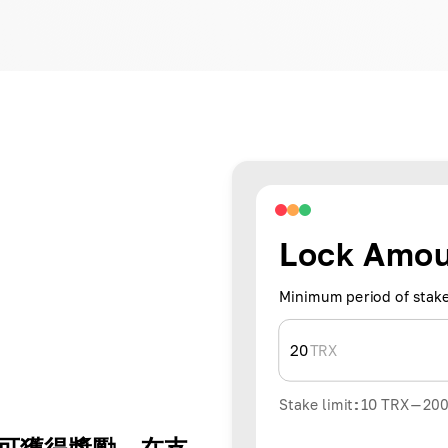
Lock Amo
Minimum period of stake
20
TRX
Stake limit
:
10
TRX
-
20
路即可獲得獎勵。在支