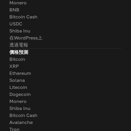
Monero
BNB
Bitcoin Cash
USDC
Shiba Inu
在WordPress上
透過電報
價格預測
Bitcoin
XRP
Ethereum
Solana
Litecoin
Dogecoin
Monero
Shiba Inu
Bitcoin Cash
Avalanche
Tron