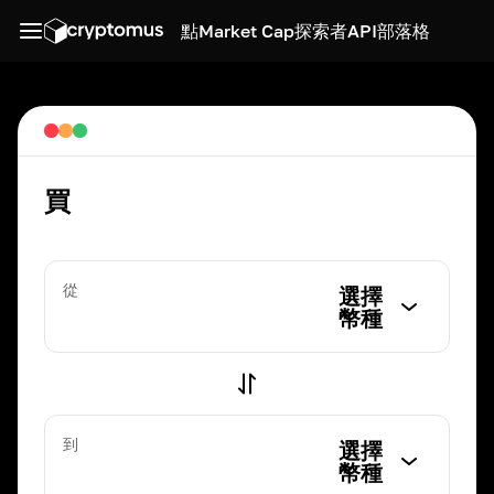
點
Market Cap
探索者
API
部落格
買
從
選擇
幣種
到
選擇
幣種