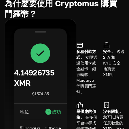
為什麼要使用 Cryptomus 購買
門羅幣？
多種付款方
安全。
透過
式。
立即透
2FA 和
過信用卡或
KYC 安全
金融卡、銀
地買賣
4.14926735
行轉帳、
XMR。
Mercuryo
XMR
等購買門羅
幣。
$
1574.35
最優惠的價
沒有限制。
地位
成功
格。
在多個
您可以購買
平台中尋找
任意數量的
到
bc1q6z...q2hcge
最優惠的優
XMR，不受