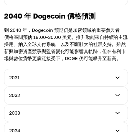
$2.10
Average Price
$3.20
$1.20
Minimum Price
2040 年 Dogecoin 價格預測
Maximum Price
$3.00
Average Price
$5.50
$2.23
到 2040 年，Dogecoin 預期仍是加密領域的重要參與者，
Maximum Price
價格區間預估 18.00–30.00 美元。推升動能來自持續的主流
Average Price
$9.85
採用、納入全球支付系統，以及不斷壯大的社群支持。雖然
$3.80
新興加密資產競爭與監管變化可能影響其軌跡，但在有利市
Average Price
場與數位貨幣更廣泛接受下，DOGE 仍可能攀升至新高。
$6.93
2031
Minimum Price
2032
$4.50
Minimum Price
2033
Maximum Price
$5.00
$10.10
Minimum Price
2034