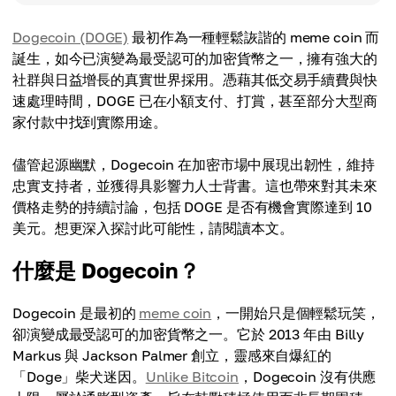
Dogecoin (DOGE)
最初作為一種輕鬆詼諧的 meme coin 而
誕生，如今已演變為最受認可的加密貨幣之一，擁有強大的
社群與日益增長的真實世界採用。憑藉其低交易手續費與快
速處理時間，DOGE 已在小額支付、打賞，甚至部分大型商
家付款中找到實際用途。
儘管起源幽默，Dogecoin 在加密市場中展現出韌性，維持
忠實支持者，並獲得具影響力人士背書。這也帶來對其未來
價格走勢的持續討論，包括 DOGE 是否有機會實際達到 10
美元。想更深入探討此可能性，請閱讀本文。
什麼是 Dogecoin？
Dogecoin 是最初的
meme coin
，一開始只是個輕鬆玩笑，
卻演變成最受認可的加密貨幣之一。它於 2013 年由 Billy
Markus 與 Jackson Palmer 創立，靈感來自爆紅的
「Doge」柴犬迷因。
Unlike Bitcoin
，Dogecoin 沒有供應