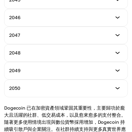
Maximum Price
$28.00
Average Price**
$40.00
$30.00
Minimum Price
2046
Maximum Price
$30.00
Average Price**
$45.00
$32.50
Minimum Price
2047
Maximum Price
$33.00
Average Price**
$48.00
$36.50
Minimum Price
2048
Maximum Price
$35.00
Average Price**
$50.00
$39.00
Minimum Price
2049
Maximum Price
$37.00
Average Price**
$53.00
$41.50
Minimum Price
2050
Maximum Price
$40.00
Average Price**
$55.00
$44.00
Minimum Price
Dogecoin 已在加密資產領域鞏固其重要性，主要歸功於龐
Maximum Price
$45.00
Average Price**
大且活躍的社群、低交易成本，以及愈來愈多的支付整合。
$58.00
$46.00
隨著更多使用情境出現與數位貨幣採用增加，Dogecoin 持
Maximum Price
續吸引散戶與企業關注。在社群持續支持與更多真實世界應
Average Price**