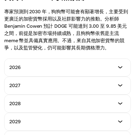
平均價格
$0.941
$0.809
專家預測到 2030 年，狗狗幣可能會有顯著增長，主要受到
最高價格
更廣泛的加密貨幣採用以及社群影響力的推動。分析師
平均價格
$0.972
Benjamin Cowen 預計 DOGE 可能達到 3.00 至 9.85 美元
$0.836
之間，前提是加密市場持續成熟，且狗狗幣依舊是主流
平均價格
meme 幣並具備真實應用。不過，來自其他加密貨幣的競
$0.903
爭，以及監管變化，仍可能影響其長期價格潛力。
2026
最低價格
2027
$0.362
最低價格
2028
最高價格
$0.650
$0.972
最低價格
2029
最高價格
$1.15
平均價格
$1.75