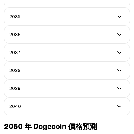
Maximum Price
$6.00
Average Price
$11.50
$7.65
Minimum Price
2035
Maximum Price
$7.00
Average Price
$13.00
$8.75
Minimum Price
2036
Maximum Price
$8.00
Average Price
$14.50
$9.25
Minimum Price
2037
Maximum Price
$10.00
Average Price
$16.00
$10.75
Minimum Price
2038
Maximum Price
$12.00
Average Price
$18.00
$12.50
Minimum Price
2039
Maximum Price
$14.00
Average Price
$20.00
$13.00
Minimum Price
2040
Maximum Price
$16.00
Average Price
$22.50
$15.00
Minimum Price
2050 年 Dogecoin 價格預測
Maximum Price
$18.00
Average Price
$25.00