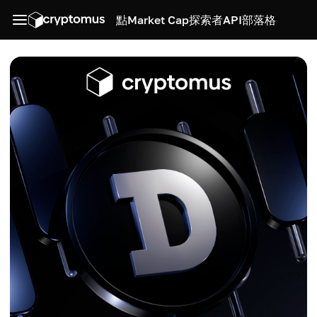
點
Market Cap
探索者
API
部落格