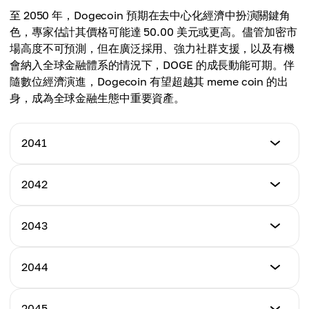
$17.25
至 2050 年，Dogecoin 預期在去中心化經濟中扮演關鍵角
Maximum Price
色，專家估計其價格可能達 50.00 美元或更高。儘管加密市
Average Price
$30.00
場高度不可預測，但在廣泛採用、強力社群支援，以及有機
$19.50
會納入全球金融體系的情況下，DOGE 的成長動能可期。伴
Average Price
隨數位經濟演進，Dogecoin 有望超越其 meme coin 的出
$24.00
身，成為全球金融生態中重要資產。
2041
Minimum Price
2042
$20.00
Minimum Price
2043
Maximum Price
$22.00
$35.00
Minimum Price
2044
Maximum Price
$25.00
Average Price**
$38.00
$27.00
Minimum Price
2045