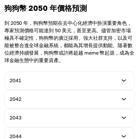
$15.00
最低價格
狗狗幣 2050 年價格預測
最高價格
$18.00
平均價格
$25.00
$17.25
到 2050 年，狗狗幣預期在去中心化經濟中扮演重要角色，
最高價格
專家預測價格可能達到 50 美元，甚至更高。儘管加密市場
平均價格
$30.00
極具不確定性，狗狗幣的廣泛採用、強大社群支持，以及可
$19.50
能被整合進全球金融系統，都能為其增長提供動能。隨著數
平均價格
位經濟持續發展，狗狗幣或許將超越 meme 幣起源，成為全
$24.00
球金融生態中的重要資產。
2041
最低價格
2042
$20.00
最低價格
2043
最高價格
$22.00
$35.00
最低價格
2044