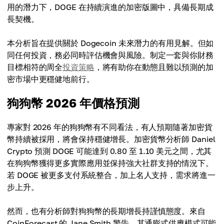
$60.00
用的潛力下，DOGE 在持續演進的加密版圖中，具備長期成
$49.00
長契機。
Average Price**
$52.50
本分析旨在提供關於 Dogecoin 未來潛力的有用見解。但如
同任何投資，務必同時評估機會與風險。制定一套與你財務
目標相符的周全
投資策略
，將有助你在動態且難以預測的加
密市場中更穩健地前行。
狗狗幣 2026 年價格預測
專家對 2026 年的狗狗幣有不同看法，有人預期隨著加密貨
幣持續被採用，將會保持穩健增長。加密貨幣分析師 Daniel
Crypto 預測 DOGE 可能達到 0.80 至 1.10 美元之間，尤其
在狗狗幣獲得更多實際應用並保持強大社群支持的情況下。
若 DOGE 被更多支付系統整合，加上名人支持，需求將進一
步上升。
然而，也有分析師對狗狗幣的長期增長持謹慎態度。來自
CoinForecast 的 Jane Smith 警告，其通膨式供應模式可能