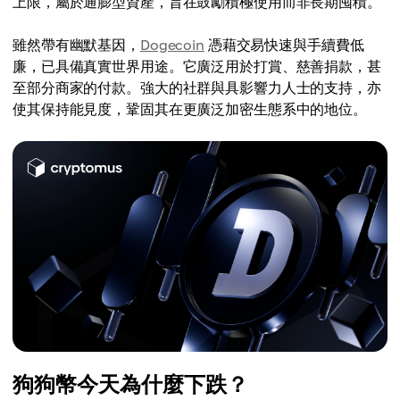
上限，屬於通膨型資產，旨在鼓勵積極使用而非長期囤積。
雖然帶有幽默基因，
Dogecoin
憑藉交易快速與手續費低
廉，已具備真實世界用途。它廣泛用於打賞、慈善捐款，甚
至部分商家的付款。強大的社群與具影響力人士的支持，亦
使其保持能見度，鞏固其在更廣泛加密生態系中的地位。
狗狗幣今天為什麼下跌？