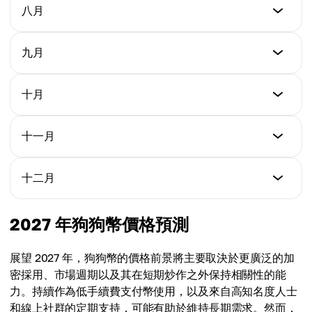
$0.125
最低價格
八月
最高價格
$0.072
平均價格
$0.167
$0.129
最低價格
九月
最高價格
$0.143
平均價格
$0.226
$0.134
最低價格
十月
最高價格
$0.167
平均價格
$0.316
$0.169
最低價格
十一月
最高價格
$0.221
平均價格
$0.476
$0.231
最低價格
十二月
最高價格
$0.273
平均價格
$0.536
$0.315
最低價格
2027 年狗狗幣價格預測
最高價格
$0.319
平均價格
$0.654
$0.374
展望 2027 年，狗狗幣的價格前景將主要取決於更廣泛的加
最高價格
密採用、市場週期以及其在短期炒作之外保持相關性的能
平均價格
$0.772
力。持續作為低手續費支付幣使用，以及來自高知名度人士
$0.427
和線上社群的定期支持，可能有助於維持長期需求。然而，