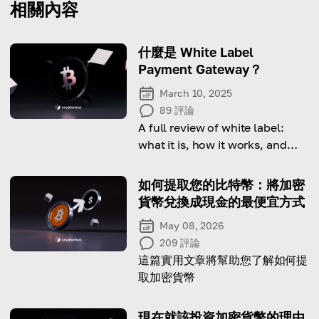
相關內容
什麼是 White Label
Payment Gateway？
March 10, 2025
89
評論
A full review of white label:
what it is, how it works, and
whether it's good for your
business.
如何提取您的比特幣：將加密
貨幣兌換成現金的最便宜方式
May 08, 2026
209
評論
這篇實用文章將幫助您了解如何提
取加密貨幣
現在就該投資加密貨幣的理由