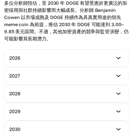
$1.55
多位分析師預估，至 2030 年 DOGE 有望受惠於更廣泛的加
最高價格
密採用與社群持續影響而大幅成長。分析師 Benjamin
平均價格
$1.75
Cowen 以市場成熟及 DOGE 持續作為具真實用途的領先
$1.62
meme coin 為前提，推估 2030 年 DOGE 可能達到 3.00–
平均價格
9.85 美元區間。不過，其他加密資產的競爭與監管演變，仍
$1.68
可能影響其長期潛力。
2026
Minimum Price
2027
$0.362
Minimum Price
2028
Maximum Price
$0.65
$0.972
Minimum Price
2029
Maximum Price
$1.15
Average Price
$1.75
$0.620
Minimum Price
2030
Maximum Price