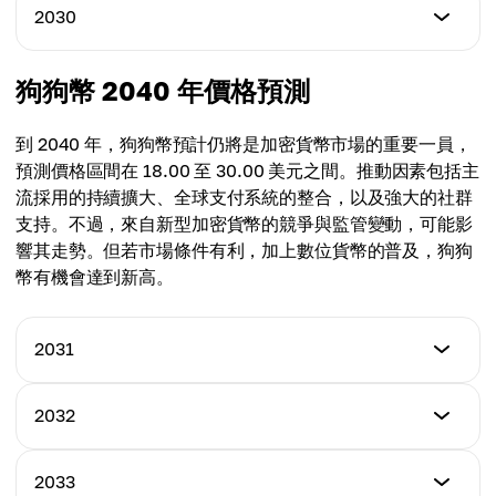
$0.620
最低價格
2030
最高價格
$2.10
平均價格
$3.20
$1.20
最低價格
狗狗幣 2040 年價格預測
最高價格
$3.00
平均價格
$5.50
$2.23
到 2040 年，狗狗幣預計仍將是加密貨幣市場的重要一員，
最高價格
預測價格區間在 18.00 至 30.00 美元之間。推動因素包括主
平均價格
$9.85
流採用的持續擴大、全球支付系統的整合，以及強大的社群
$3.80
支持。不過，來自新型加密貨幣的競爭與監管變動，可能影
平均價格
響其走勢。但若市場條件有利，加上數位貨幣的普及，狗狗
$6.93
幣有機會達到新高。
2031
最低價格
2032
$4.50
最低價格
2033
最高價格