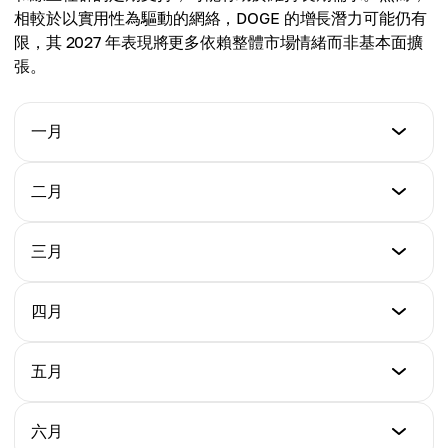
平均價格
相較於以實用性為驅動的網絡，DOGE 的增長潛力可能仍有
$0.534
限，其 2027 年表現將更多依賴整體市場情緒而非基本面擴
張。
一月
最低價格
二月
$0.65
最低價格
三月
最高價格
$0.79
$0.98
最低價格
四月
最高價格
$0.89
平均價格
$1.04
$0.81
最低價格
五月
最高價格
$0.97
平均價格
$1.11
$0.92
最低價格
六月
最高價格
$1.05