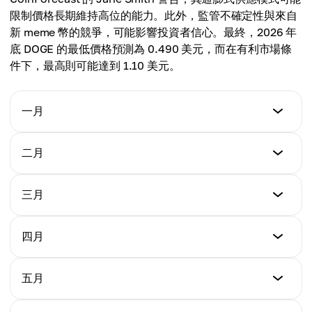
限制價格長期維持高位的能力。此外，監管不確定性與來自
新 meme 幣的競爭，可能影響投資者信心。最終，2026 年
底 DOGE 的最低價格預測為 0.490 美元，而在有利市場條
件下，最高則可能達到 1.10 美元。
一月
最低價格
二月
$0.362
最低價格
三月
最高價格
$0.390
$0.421
最低價格
四月
最高價格
$0.404
平均價格
$0.426
$0.392
最低價格
五月
最高價格
$0.428
平均價格
$0.467
$0.409