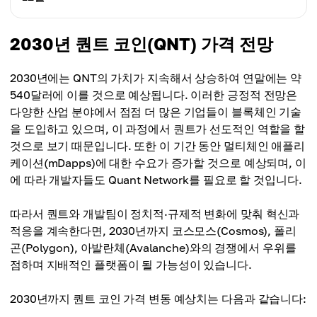
최고가
$170.00
평균가
$198.00
$182.00
최저가
2030년 퀀트 코인(QNT) 가격 전망
최고가
$175.00
평균가
$205.00
$186.00
2030년에는 QNT의 가치가 지속해서 상승하여 연말에는 약
최고가
540달러에 이를 것으로 예상됩니다. 이러한 긍정적 전망은
평균가
$210.00
다양한 산업 분야에서 점점 더 많은 기업들이 블록체인 기술
$192.00
을 도입하고 있으며, 이 과정에서 퀀트가 선도적인 역할을 할
평균가
것으로 보기 때문입니다. 또한 이 기간 동안 멀티체인 애플리
$198.00
케이션(mDapps)에 대한 수요가 증가할 것으로 예상되며, 이
에 따라 개발자들도 Quant Network를 필요로 할 것입니다.
따라서 퀀트와 개발팀이 정치적·규제적 변화에 맞춰 혁신과
적응을 계속한다면, 2030년까지 코스모스(Cosmos), 폴리
곤(Polygon), 아발란체(Avalanche)와의 경쟁에서 우위를
점하며 지배적인 플랫폼이 될 가능성이 있습니다.
2030년까지 퀀트 코인 가격 변동 예상치는 다음과 같습니다: