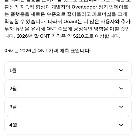
평균가
$150.00
환성의 지속적 향상과 개발자의 Overledger 정기 업데이트
$132.00
는 플랫폼을 새로운 수준으로 끌어올리고 파트너십을 크게
평균가
확장할 수 있습니다. 따라서 Quant는 더 많은 사용자와 추가
$135.00
투자 유입을 유치해 QNT 수요에 긍정적인 영향을 미칠 것입
니다. 2026년 말 QNT 가격은 약 $210으로 예상합니다.
아래는 2026년 QNT 가격 예측 표입니다:
1월
최저가
2월
$130.00
최저가
3월
최고가
$145.00
$155.00
최저가
4월
최고가
$150.00
평균가
$160.00