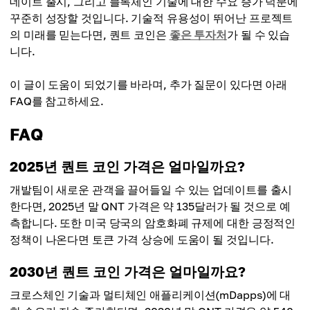
데이트 출시, 그리고 블록체인 기술에 대한 수요 증가 덕분에
$2980.00
$2500.00
꾸준히 성장할 것입니다. 기술적 유용성이 뛰어난 프로젝트
최고 가격
의 미래를 믿는다면, 퀀트 코인은
좋은 투자처
가 될 수 있습
평균 가격
$3100.00
니다.
$2700.00
평균 가격
이 글이 도움이 되었기를 바라며, 추가 질문이 있다면 아래
$2950.00
FAQ를 참고하세요.
FAQ
2025년 퀀트 코인 가격은 얼마일까요?
개발팀이 새로운 관객을 끌어들일 수 있는 업데이트를 출시
한다면, 2025년 말 QNT 가격은 약 135달러가 될 것으로 예
측합니다. 또한 미국 당국의 암호화폐 규제에 대한 긍정적인
정책이 나온다면 토큰 가격 상승에 도움이 될 것입니다.
2030년 퀀트 코인 가격은 얼마일까요?
크로스체인 기술과 멀티체인 애플리케이션(mDapps)에 대