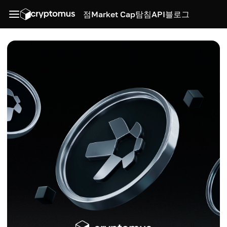
점
Market Cap
탐침
API
블로그