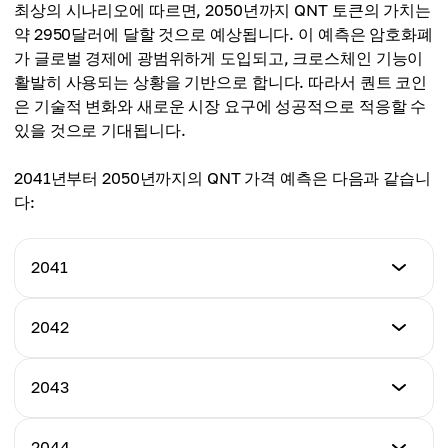
$1400.00
최상의 시나리오에 따르면, 2050년까지 QNT 토큰의 가치는
최고 가격
약 2950달러에 달할 것으로 예상됩니다. 이 예측은 암호화폐
평균 가격
$1900.00
가 글로벌 경제에 광범위하게 도입되고, 크로스체인 기능이
$1500.00
활발히 사용되는 상황을 기반으로 합니다. 따라서 퀀트 코인
평균 가격
은 기술적 변화와 새로운 시장 요구에 성공적으로 적응할 수
$1600.00
있을 것으로 기대됩니다.
2041년부터 2050년까지의 QNT 가격 예측은 다음과 같습니
다:
2041
최저 가격
2042
$1550.00
최저 가격
2043
최고 가격
$1650.00
$2000.00
최저 가격
2044