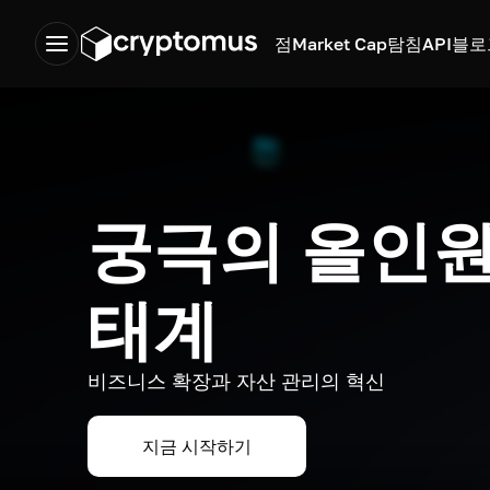
점
Market Cap
탐침
API
블로
궁극의 올인원
태계
비즈니스 확장과 자산 관리의 혁신
지금 시작하기