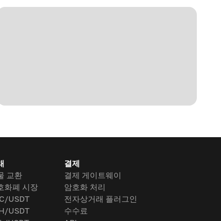
래
결제
물 교환
결제 게이트웨이
호화폐 시장
암호화 처리
C/USDT
전자상거래 플러그인
H/USDT
수수료