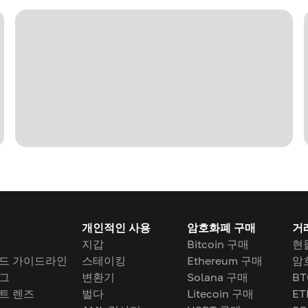
개인적인 사용
암호화폐 구매
거
지갑
Bitcoin 구매
현
드 가이드라인
스테이킹
Ethereum 구매
암
그
변환기
Solana 구매
BT
트 렌즈
벌다
Litecoin 구매
ET