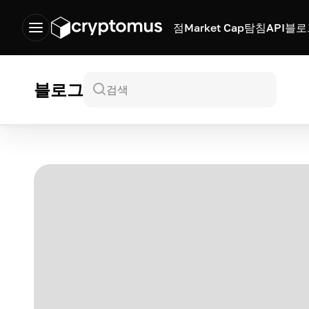
점
Market Cap
탐침
API
블로
블로그