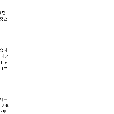
플랫
 중요
았습니
 나선
. 전
 다른
강세는
전반의
매도