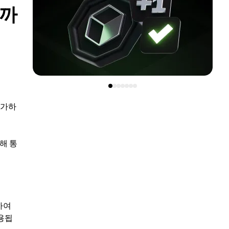
을까
증가하
해 통
하여
용됩