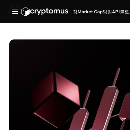
점
Market Cap
탐침
API
블로