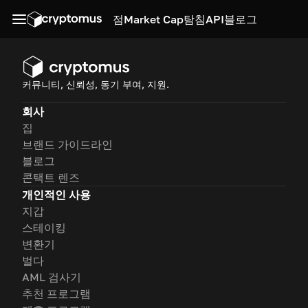
점
Market Cap
탐침
API
블로그
커뮤니티, 신뢰성, 동기 부여, 지원.
회사
집
브랜드 가이드라인
블로그
콘택트 렌즈
개인적인 사용
지갑
스테이킹
변환기
벌다
AML 검사기
추천 프로그램