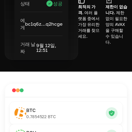
상태
성공
최적의 가
제한이 없습
격.
여러 플
니다.
제한
랫폼 중에서
없이 필요한
에
bc1q6z...q2hcge
가장 유리한
양의 AVAX
게
거래를 찾으
을 구매할
세요.
수 있습니
다.
거래 날
9월 12일,
12:51
짜
BTC
0.7854522
BTC