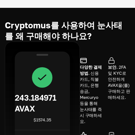
Cryptomus를 사용하여 눈사태
를 왜 구매해야 하나요?
다양한 결제
보안.
2FA
방법.
신용
및 KYC로
카드, 직불
안전하게
카드, 은행
AVAX을(를)
송금,
구매하고 판
243.184971
Mercuryo
매하세요.
등을 통해
AVAX
눈사태를 즉
시 구매하세
$
1574.35
요.