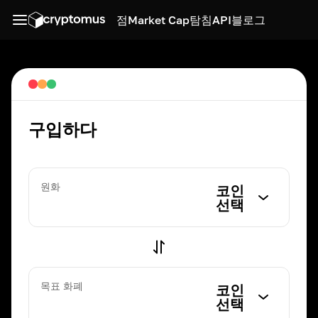
점
Market Cap
탐침
API
블로그
구입하다
원화
코인
선택
목표 화폐
코인
선택