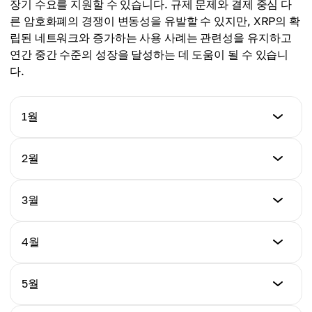
장기 수요를 지원할 수 있습니다. 규제 문제와 결제 중심 다
평균
른 암호화폐의 경쟁이 변동성을 유발할 수 있지만, XRP의 확
$4.93
립된 네트워크와 증가하는 사용 사례는 관련성을 유지하고
연간 중간 수준의 성장을 달성하는 데 도움이 될 수 있습니
다.
1월
최저 가격
2월
$4.21
최저 가격
3월
최고 가격
$4.48
$5.34
최저 가격
4월
최고 가격
$4.63
평균 가격
$5.46
$4.72
최저 가격
5월
최고 가격
$4.80
평균 가격
$5.59