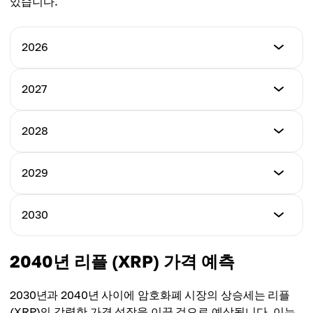
있습니다.
2026
최저가
2027
$2.91
최저가
2028
최고가
$4.21
$5.23
최저가
2029
최고가
$5.02
평균가
$6.68
$4.35
최저가
2030
최고가
$5.35
평균가
$7.29
$5.38
최저가
2040년 리플 (XRP) 가격 예측
최고가
$6.23
평균가
$7.87
$5.95
2030년과 2040년 사이에 암호화폐 시장의 상승세는 리플
최고가
(XRP)의 강력한 가격 성장을 이끌 것으로 예상됩니다. 이는