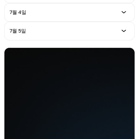
+1.94%
Price (USD)
7월 4일
Daily % Change
$1.06
-0.95%
Price (USD)
7월 5일
Daily % Change
$1.05
+1.92%
Price (USD)
Daily % Change
$1.07
-0.94%
Daily % Change
+1.90%