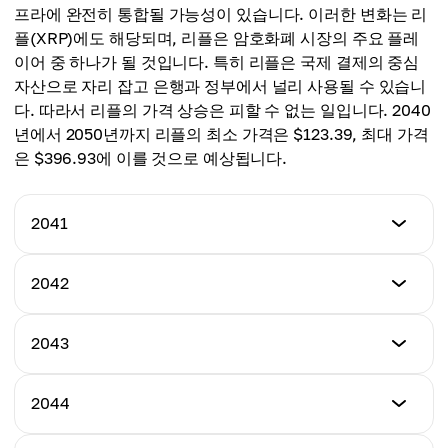
$12.35
프라에 완전히 통합될 가능성이 있습니다. 이러한 변화는 리
$10.74
플(XRP)에도 해당되며, 리플은 암호화폐 시장의 주요 플레
평균 가격
이어 중 하나가 될 것입니다. 특히 리플은 국제 결제의 중심
$11.18
자산으로 자리 잡고 은행과 정부에서 널리 사용될 수 있습니
다. 따라서 리플의 가격 상승은 피할 수 없는 일입니다. 2040
년에서 2050년까지 리플의 최소 가격은 $123.39, 최대 가격
은 $396.93에 이를 것으로 예상됩니다.
2041
최소 가격
2042
$123.39
최소 가격
2043
최대 가격
$132.65
$186.34
최소 가격
2044
최대 가격
$199.13
평균 가격
$226.65