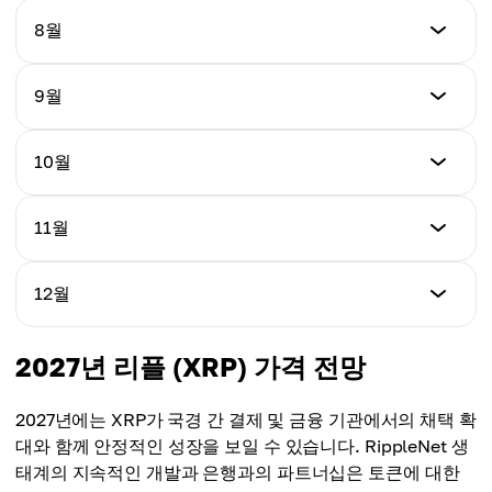
$1.59
최소
8월
최대
$1.04
평균
$2.17
$1.67
최소
9월
최대
$1.93
평균
$2.42
$1.89
최소
10월
최대
$2.16
평균
$2.77
$2.05
최소
11월
최대
$2.31
평균
$3.11
$2.21
최소
12월
최대
$3.46
평균
$3.67
$2.46
최소
2027년 리플 (XRP) 가격 전망
최대
$4.11
평균
$4.42
$4.50
2027년에는 XRP가 국경 간 결제 및 금융 기관에서의 채택 확
최대
대와 함께 안정적인 성장을 보일 수 있습니다. RippleNet 생
평균
$5.23
태계의 지속적인 개발과 은행과의 파트너십은 토큰에 대한
$4.65