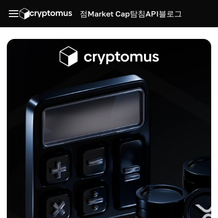
점
Market Cap
탐침
API
블로그